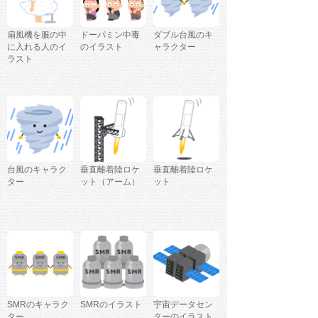
扇風機を服の中
ドーパミン中毒
ダブル台風のキ
に入れる人のイ
のイラスト
ャラクター
ラスト
台風のキャラク
垂直離着陸ロケ
垂直離着陸ロケ
ター
ット（アーム）
ット
SMRのキャラク
SMRのイラスト
宇宙データセン
ター
ターのイラスト