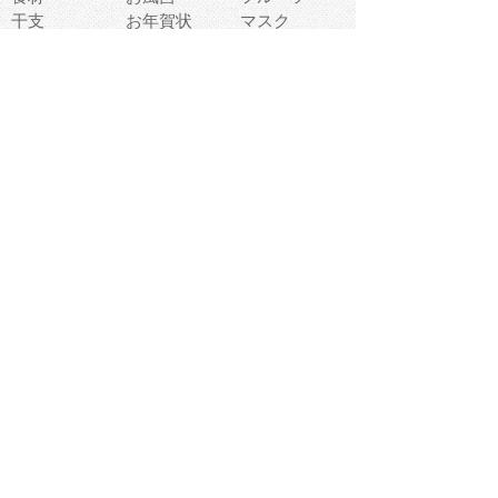
干支
お年賀状
マスク
調味料
猫
物語
介護
南国
ウェディング
ランドマーク
環境問題
髪
スポーツ用具
書類
クリスマス
夏休み
怪我
テンプレート
メディア
食器
お祭り
政治
中年
座布団
映画
メッセージ
電車
ゴミ
楽器
パン
宗教
幼稚園
エネルギー
引越し
農業
自転車
オリンピック
飾り
お寿司
POP
食べ物キャラ
ダンス
体育
梅雨
棒人間
周辺機器
メタボリック
お葬式
思い出
歯
集合
運動会
春
室内
流通
カフェ
お誕生日
宇宙
英語
バレンタイン