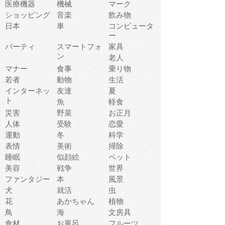
医療機器
機械
マーク
ショッピング
音楽
飲み物
日本
車
コンピュータ
ー
パーティ
スマートフォ
家具
ン
老人
マナー
食事
乗り物
若者
動物
生活
インターネッ
友達
夏
ト
魚
軽食
災害
野菜
お正月
人体
受験
恋愛
運動
冬
科学
表情
美術
掃除
睡眠
似顔絵
ペット
美容
戦争
世界
ファンタジー
本
風景
犬
就活
虫
花
あかちゃん
植物
鳥
海
文房具
食材
お風呂
フルーツ