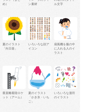
め）
ン素材
ル文字
夏のイラスト
いろいろな顔ア
扇風機を服の中
「向日葵」
イコン
に入れる人のイ
ラスト
垂直離着陸ロケ
夏のイラスト
いろいろな漫符
ット（アーム）
「かき氷・いち
のイラスト
ご」