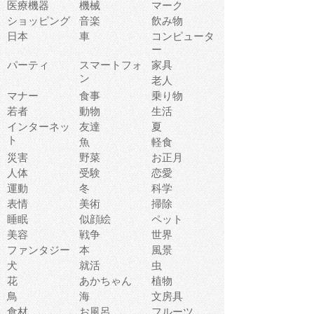
医療機器
機械
マーク
ショッピング
音楽
飲み物
日本
車
コンピュータ
ー
パーティ
スマートフォ
家具
ン
老人
マナー
食事
乗り物
若者
動物
生活
インターネッ
友達
夏
ト
魚
軽食
災害
野菜
お正月
人体
受験
恋愛
運動
冬
科学
表情
美術
掃除
睡眠
似顔絵
ペット
美容
戦争
世界
ファンタジー
本
風景
犬
就活
虫
花
あかちゃん
植物
鳥
海
文房具
食材
お風呂
フルーツ