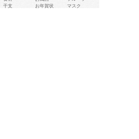
干支
お年賀状
マスク
調味料
猫
物語
介護
南国
ウェディング
ランドマーク
環境問題
髪
スポーツ用具
書類
クリスマス
夏休み
怪我
テンプレート
メディア
食器
お祭り
政治
中年
座布団
映画
メッセージ
電車
ゴミ
楽器
パン
宗教
幼稚園
エネルギー
引越し
農業
自転車
オリンピック
飾り
お寿司
POP
食べ物キャラ
ダンス
体育
梅雨
棒人間
周辺機器
メタボリック
お葬式
思い出
歯
集合
運動会
春
室内
流通
カフェ
お誕生日
宇宙
英語
バレンタイン