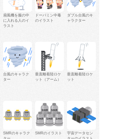
扇風機を服の中
ドーパミン中毒
ダブル台風のキ
に入れる人のイ
のイラスト
ャラクター
ラスト
台風のキャラク
垂直離着陸ロケ
垂直離着陸ロケ
ター
ット（アーム）
ット
SMRのキャラク
SMRのイラスト
宇宙データセン
ター
ターのイラスト