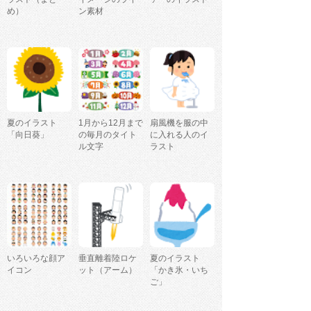
め）
ン素材
夏のイラスト
1月から12月まで
扇風機を服の中
「向日葵」
の毎月のタイト
に入れる人のイ
ル文字
ラスト
いろいろな顔ア
垂直離着陸ロケ
夏のイラスト
イコン
ット（アーム）
「かき氷・いち
ご」