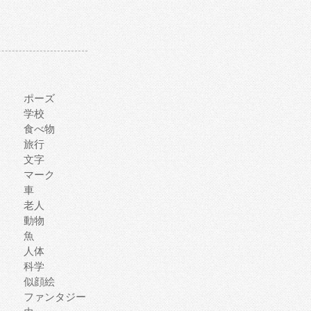
ポーズ
学校
食べ物
旅行
文字
マーク
車
老人
動物
魚
人体
科学
似顔絵
ファンタジー