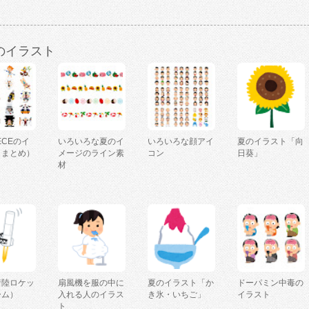
のイラスト
IECEのイ
いろいろな夏のイ
いろいろな顔アイ
夏のイラスト「向
（まとめ）
メージのライン素
コン
日葵」
材
着陸ロケッ
扇風機を服の中に
夏のイラスト「か
ドーパミン中毒の
ーム）
入れる人のイラス
き氷・いちご」
イラスト
ト