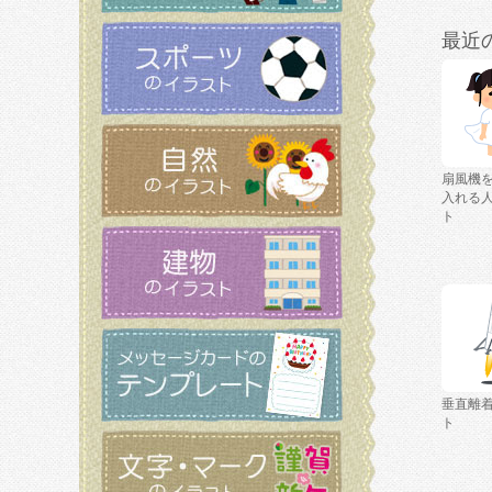
最近
扇風機
入れる
ト
垂直離
ト