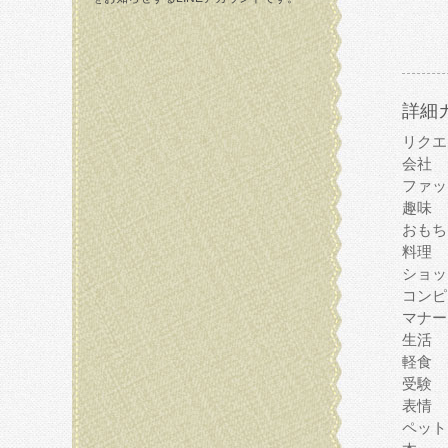
詳細
リクエ
会社
ファッ
趣味
おもち
料理
ショッ
コンピ
マナー
生活
軽食
受験
表情
ペット