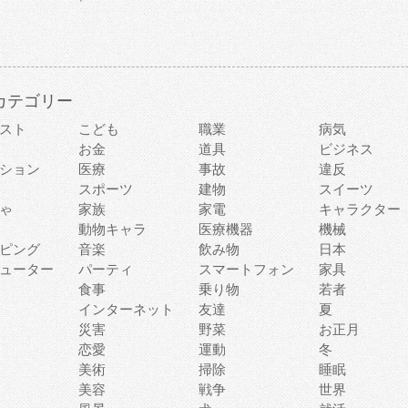
カテゴリー
スト
こども
職業
病気
お金
道具
ビジネス
ション
医療
事故
違反
スポーツ
建物
スイーツ
ゃ
家族
家電
キャラクター
動物キャラ
医療機器
機械
ピング
音楽
飲み物
日本
ューター
パーティ
スマートフォン
家具
食事
乗り物
若者
インターネット
友達
夏
災害
野菜
お正月
恋愛
運動
冬
美術
掃除
睡眠
美容
戦争
世界