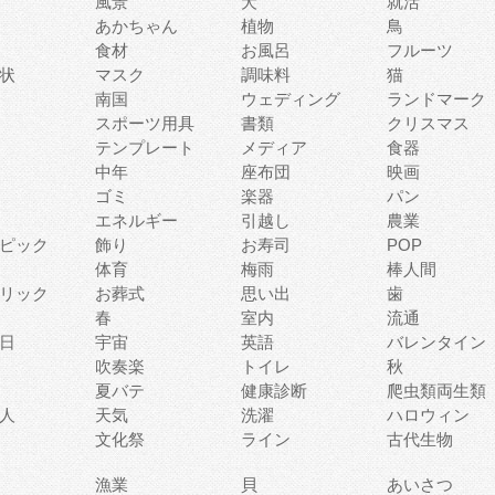
風景
犬
就活
あかちゃん
植物
鳥
食材
お風呂
フルーツ
状
マスク
調味料
猫
南国
ウェディング
ランドマーク
スポーツ用具
書類
クリスマス
テンプレート
メディア
食器
中年
座布団
映画
ゴミ
楽器
パン
エネルギー
引越し
農業
ピック
飾り
お寿司
POP
体育
梅雨
棒人間
リック
お葬式
思い出
歯
春
室内
流通
日
宇宙
英語
バレンタイン
吹奏楽
トイレ
秋
夏バテ
健康診断
爬虫類両生類
人
天気
洗濯
ハロウィン
文化祭
ライン
古代生物
漁業
貝
あいさつ