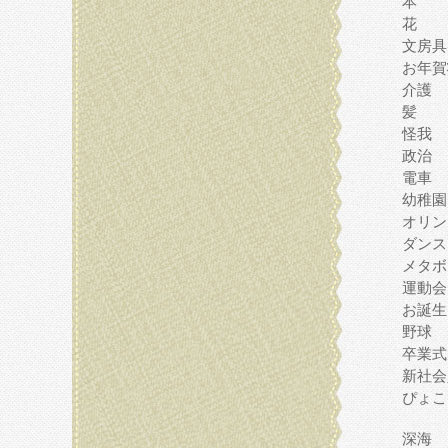
本
花
文房具
お年賀
介護
髪
怪我
政治
電車
幼稚園
オリン
ダンス
メタボ
運動会
お誕生
野球
卒業式
新社会
ぴょこ
深海