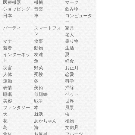
医療機器
機械
マーク
ショッピング
音楽
飲み物
日本
車
コンピュータ
ー
パーティ
スマートフォ
家具
ン
老人
マナー
食事
乗り物
若者
動物
生活
インターネッ
友達
夏
ト
魚
軽食
災害
野菜
お正月
人体
受験
恋愛
運動
冬
科学
表情
美術
掃除
睡眠
似顔絵
ペット
美容
戦争
世界
ファンタジー
本
風景
犬
就活
虫
花
あかちゃん
植物
鳥
海
文房具
食材
お風呂
フルーツ