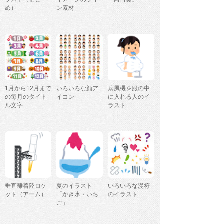
め）
ン素材
1月から12月まで
いろいろな顔ア
扇風機を服の中
の毎月のタイト
イコン
に入れる人のイ
ル文字
ラスト
垂直離着陸ロケ
夏のイラスト
いろいろな漫符
ット（アーム）
「かき氷・いち
のイラスト
ご」