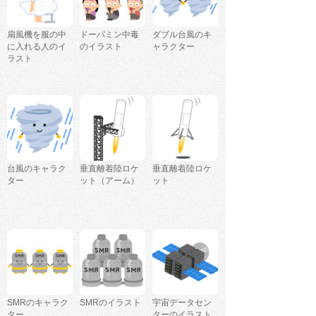
扇風機を服の中
ドーパミン中毒
ダブル台風のキ
に入れる人のイ
のイラスト
ャラクター
ラスト
台風のキャラク
垂直離着陸ロケ
垂直離着陸ロケ
ター
ット（アーム）
ット
SMRのキャラク
SMRのイラスト
宇宙データセン
ター
ターのイラスト