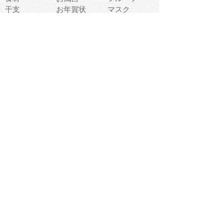
干支
お年賀状
マスク
調味料
猫
物語
介護
南国
ウェディング
ランドマーク
環境問題
髪
スポーツ用具
書類
クリスマス
夏休み
怪我
テンプレート
メディア
食器
お祭り
政治
中年
座布団
映画
メッセージ
電車
ゴミ
楽器
パン
宗教
幼稚園
エネルギー
引越し
農業
自転車
オリンピック
飾り
お寿司
POP
食べ物キャラ
ダンス
体育
梅雨
棒人間
周辺機器
メタボリック
お葬式
思い出
歯
集合
運動会
春
室内
流通
カフェ
お誕生日
宇宙
英語
バレンタイン