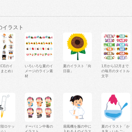
のイラスト
IECEのイ
いろいろな夏のイ
夏のイラスト「向
1月から12月まで
（まとめ）
メージのライン素
日葵」
の毎月のタイトル
材
文字
着陸ロケッ
ドーパミン中毒の
扇風機を服の中に
夏のイラスト「か
ーム）
イラスト
入れる人のイラス
き氷・いちご」