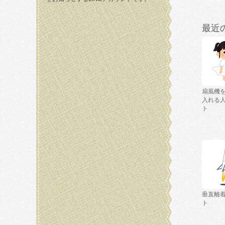
最近
扇風機
入れる
ト
垂直離
ト