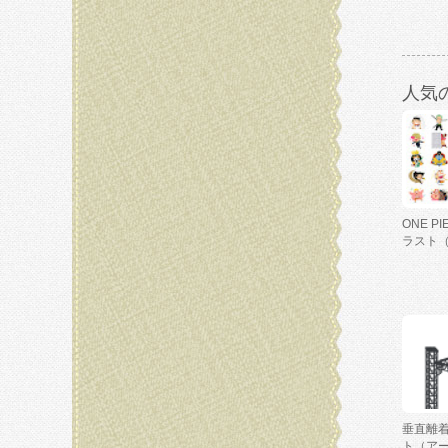
人気
ONE P
ラスト
垂直離
ト（ア