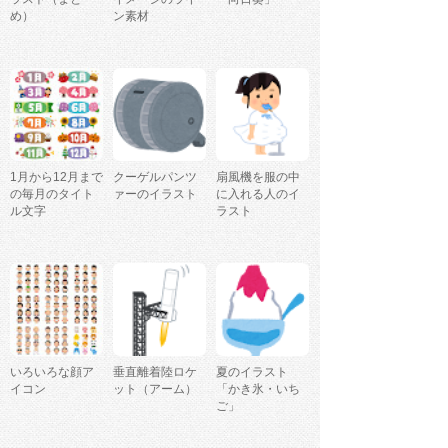
め）
ン素材
1月から12月まで
クーゲルパンツ
扇風機を服の中
の毎月のタイト
ァーのイラスト
に入れる人のイ
ル文字
ラスト
いろいろな顔ア
垂直離着陸ロケ
夏のイラスト
イコン
ット（アーム）
「かき氷・いち
ご」