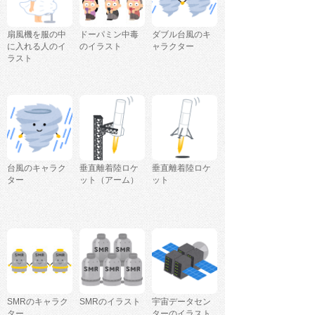
扇風機を服の中
ドーパミン中毒
ダブル台風のキ
に入れる人のイ
のイラスト
ャラクター
ラスト
台風のキャラク
垂直離着陸ロケ
垂直離着陸ロケ
ター
ット（アーム）
ット
SMRのキャラク
SMRのイラスト
宇宙データセン
ター
ターのイラスト