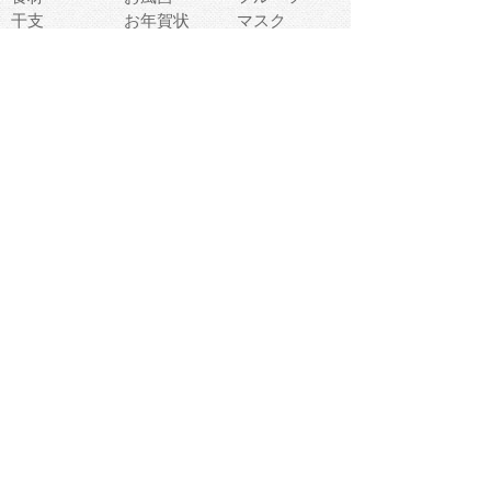
干支
お年賀状
マスク
調味料
猫
物語
介護
南国
ウェディング
ランドマーク
環境問題
髪
スポーツ用具
書類
クリスマス
夏休み
怪我
テンプレート
メディア
食器
お祭り
政治
中年
座布団
映画
メッセージ
電車
ゴミ
楽器
パン
宗教
幼稚園
エネルギー
引越し
農業
自転車
オリンピック
飾り
お寿司
POP
食べ物キャラ
ダンス
体育
梅雨
棒人間
周辺機器
メタボリック
お葬式
思い出
歯
集合
運動会
春
室内
流通
カフェ
お誕生日
宇宙
英語
バレンタイン