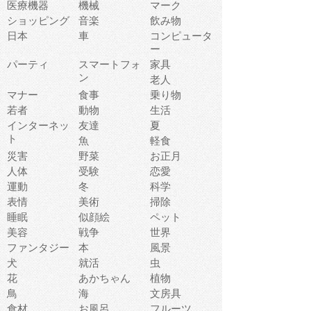
医療機器
機械
マーク
ショッピング
音楽
飲み物
日本
車
コンピュータ
ー
パーティ
スマートフォ
家具
ン
老人
マナー
食事
乗り物
若者
動物
生活
インターネッ
友達
夏
ト
魚
軽食
災害
野菜
お正月
人体
受験
恋愛
運動
冬
科学
表情
美術
掃除
睡眠
似顔絵
ペット
美容
戦争
世界
ファンタジー
本
風景
犬
就活
虫
花
あかちゃん
植物
鳥
海
文房具
食材
お風呂
フルーツ