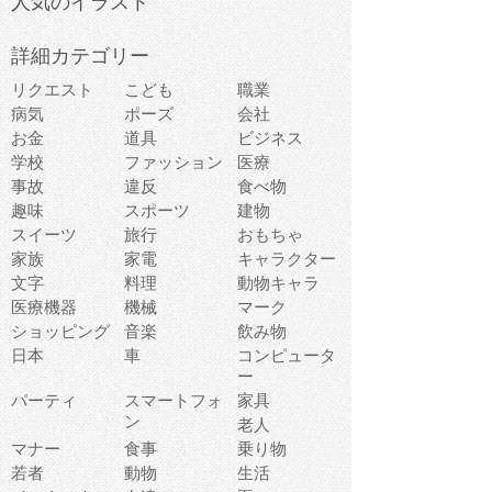
人気のイラスト
詳細カテゴリー
リクエスト
こども
職業
病気
ポーズ
会社
お金
道具
ビジネス
学校
ファッション
医療
事故
違反
食べ物
趣味
スポーツ
建物
スイーツ
旅行
おもちゃ
家族
家電
キャラクター
文字
料理
動物キャラ
医療機器
機械
マーク
ショッピング
音楽
飲み物
日本
車
コンピュータ
ー
パーティ
スマートフォ
家具
ン
老人
マナー
食事
乗り物
若者
動物
生活