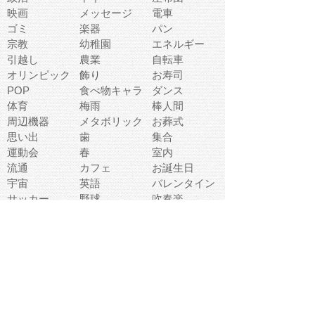
映画
メッセージ
電車
ゴミ
楽器
パン
宗教
幼稚園
エネルギー
引越し
農業
自転車
オリンピック
飾り
お寿司
POP
食べ物キャラ
ダンス
体育
梅雨
棒人間
周辺機器
メタボリック
お葬式
思い出
歯
集合
運動会
春
室内
流通
カフェ
お誕生日
宇宙
英語
バレンタイン
サッカー
野球
吹奏楽
トイレ
秋
歌
卒業式
夏バテ
健康診断
爬虫類両生類
フレーム
新社会人
天気
洗濯
ハロウィン
お弁当
ぴょこ
文化祭
ライン
古代生物
ゴールデンウ
ィーク