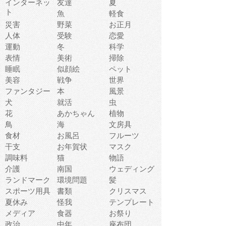
インターネッ
友達
夏
ト
魚
軽食
災害
野菜
お正月
人体
受験
恋愛
運動
冬
科学
表情
美術
掃除
睡眠
似顔絵
ペット
美容
戦争
世界
ファンタジー
本
風景
犬
就活
虫
花
あかちゃん
植物
鳥
海
文房具
食材
お風呂
フルーツ
干支
お年賀状
マスク
調味料
猫
物語
介護
南国
ウェディング
ランドマーク
環境問題
髪
スポーツ用具
書類
クリスマス
夏休み
怪我
テンプレート
メディア
食器
お祭り
政治
中年
座布団