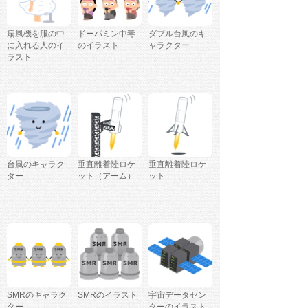
扇風機を服の中
ドーパミン中毒
ダブル台風のキ
に入れる人のイ
のイラスト
ャラクター
ラスト
台風のキャラク
垂直離着陸ロケ
垂直離着陸ロケ
ター
ット（アーム）
ット
SMRのキャラク
SMRのイラスト
宇宙データセン
ター
ターのイラスト