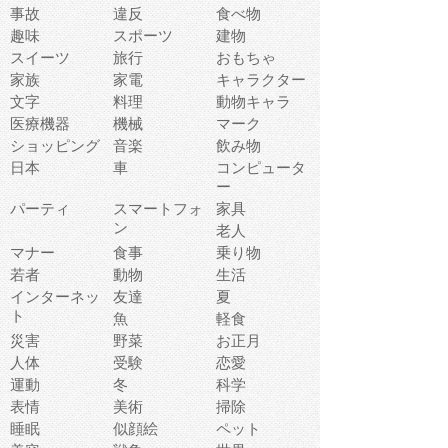
事故
違反
食べ物
趣味
スポーツ
建物
スイーツ
旅行
おもちゃ
家族
家電
キャラクター
文字
料理
動物キャラ
医療機器
機械
マーク
ショッピング
音楽
飲み物
日本
車
コンピュータ
ー
パーティ
スマートフォ
家具
ン
老人
マナー
食事
乗り物
若者
動物
生活
インターネッ
友達
夏
ト
魚
軽食
災害
野菜
お正月
人体
受験
恋愛
運動
冬
科学
表情
美術
掃除
睡眠
似顔絵
ペット