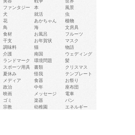
美容
戦争
世界
ファンタジー
本
風景
犬
就活
虫
花
あかちゃん
植物
鳥
海
文房具
食材
お風呂
フルーツ
干支
お年賀状
マスク
調味料
猫
物語
介護
南国
ウェディング
ランドマーク
環境問題
髪
スポーツ用具
書類
クリスマス
夏休み
怪我
テンプレート
メディア
食器
お祭り
政治
中年
座布団
映画
メッセージ
電車
ゴミ
楽器
パン
宗教
幼稚園
エネルギー
引越し
農業
自転車
オリンピック
飾り
お寿司
POP
食べ物キャラ
ダンス
体育
梅雨
棒人間