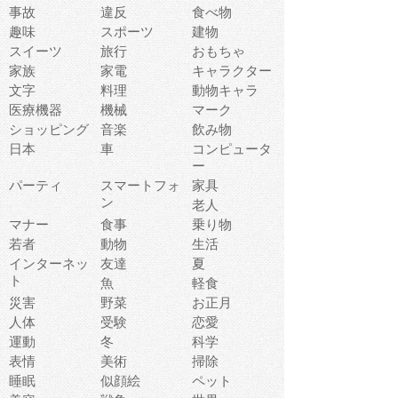
事故
違反
食べ物
趣味
スポーツ
建物
スイーツ
旅行
おもちゃ
家族
家電
キャラクター
文字
料理
動物キャラ
医療機器
機械
マーク
ショッピング
音楽
飲み物
日本
車
コンピュータ
ー
パーティ
スマートフォ
家具
ン
老人
マナー
食事
乗り物
若者
動物
生活
インターネッ
友達
夏
ト
魚
軽食
災害
野菜
お正月
人体
受験
恋愛
運動
冬
科学
表情
美術
掃除
睡眠
似顔絵
ペット