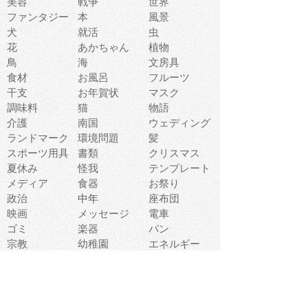
美容
戦争
世界
ファンタジー
本
風景
犬
就活
虫
花
あかちゃん
植物
鳥
海
文房具
食材
お風呂
フルーツ
干支
お年賀状
マスク
調味料
猫
物語
介護
南国
ウェディング
ランドマーク
環境問題
髪
スポーツ用具
書類
クリスマス
夏休み
怪我
テンプレート
メディア
食器
お祭り
政治
中年
座布団
映画
メッセージ
電車
ゴミ
楽器
パン
宗教
幼稚園
エネルギー
引越し
農業
自転車
オリンピック
飾り
お寿司
POP
食べ物キャラ
ダンス
体育
梅雨
棒人間