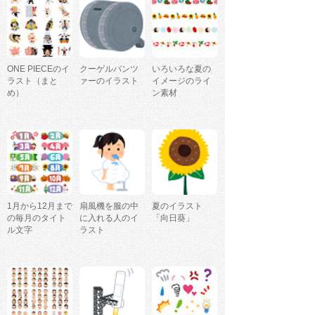
ONE PIECEのイ
クーゲルパンツ
いろいろな夏の
ラスト（まと
ァーのイラスト
イメージのライ
め）
ン素材
1月から12月まで
扇風機を服の中
夏のイラスト
の毎月のタイト
に入れる人のイ
「向日葵」
ル文字
ラスト