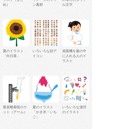
め）
ン素材
ル文字
夏のイラスト
いろいろな顔ア
扇風機を服の中
「向日葵」
イコン
に入れる人のイ
ラスト
垂直離着陸ロケ
夏のイラスト
いろいろな漫符
ット（アーム）
「かき氷・いち
のイラスト
ご」