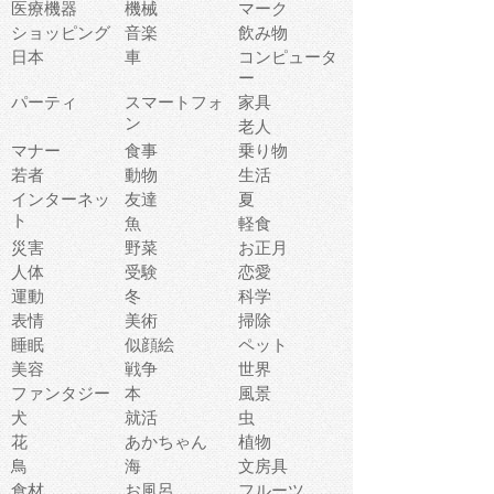
医療機器
機械
マーク
ショッピング
音楽
飲み物
日本
車
コンピュータ
ー
パーティ
スマートフォ
家具
ン
老人
マナー
食事
乗り物
若者
動物
生活
インターネッ
友達
夏
ト
魚
軽食
災害
野菜
お正月
人体
受験
恋愛
運動
冬
科学
表情
美術
掃除
睡眠
似顔絵
ペット
美容
戦争
世界
ファンタジー
本
風景
犬
就活
虫
花
あかちゃん
植物
鳥
海
文房具
食材
お風呂
フルーツ