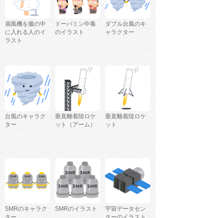
扇風機を服の中
ドーパミン中毒
ダブル台風のキ
に入れる人のイ
のイラスト
ャラクター
ラスト
台風のキャラク
垂直離着陸ロケ
垂直離着陸ロケ
ター
ット（アーム）
ット
SMRのキャラク
SMRのイラスト
宇宙データセン
ター
ターのイラスト