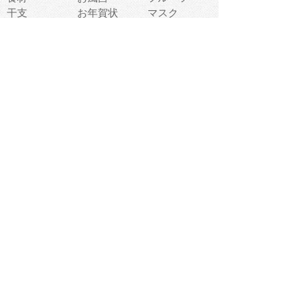
干支
お年賀状
マスク
調味料
猫
物語
介護
南国
ウェディング
ランドマーク
環境問題
髪
スポーツ用具
書類
クリスマス
夏休み
怪我
テンプレート
メディア
食器
お祭り
政治
中年
座布団
映画
メッセージ
電車
ゴミ
楽器
パン
宗教
幼稚園
エネルギー
引越し
農業
自転車
オリンピック
飾り
お寿司
POP
食べ物キャラ
ダンス
体育
梅雨
棒人間
周辺機器
メタボリック
お葬式
思い出
歯
集合
運動会
春
室内
流通
カフェ
お誕生日
宇宙
英語
バレンタイン