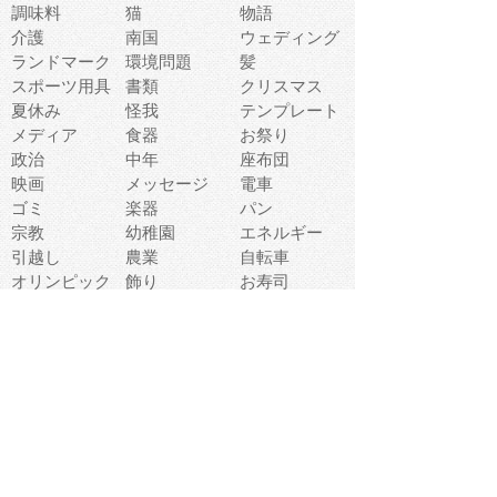
調味料
猫
物語
介護
南国
ウェディング
ランドマーク
環境問題
髪
スポーツ用具
書類
クリスマス
夏休み
怪我
テンプレート
メディア
食器
お祭り
政治
中年
座布団
映画
メッセージ
電車
ゴミ
楽器
パン
宗教
幼稚園
エネルギー
引越し
農業
自転車
オリンピック
飾り
お寿司
POP
食べ物キャラ
ダンス
体育
梅雨
棒人間
周辺機器
メタボリック
お葬式
思い出
歯
集合
運動会
春
室内
流通
カフェ
お誕生日
宇宙
英語
バレンタイン
サッカー
野球
吹奏楽