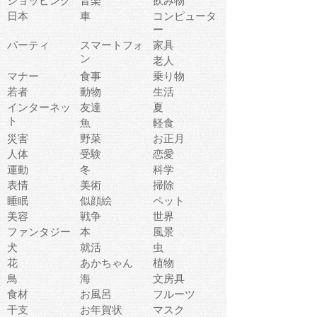
ショッピング
音楽
飲み物
日本
車
コンピュータ
ー
パーティ
スマートフォ
家具
ン
老人
マナー
食事
乗り物
若者
動物
生活
インターネッ
友達
夏
ト
魚
軽食
災害
野菜
お正月
人体
受験
恋愛
運動
冬
科学
表情
美術
掃除
睡眠
似顔絵
ペット
美容
戦争
世界
ファンタジー
本
風景
犬
就活
虫
花
あかちゃん
植物
鳥
海
文房具
食材
お風呂
フルーツ
干支
お年賀状
マスク