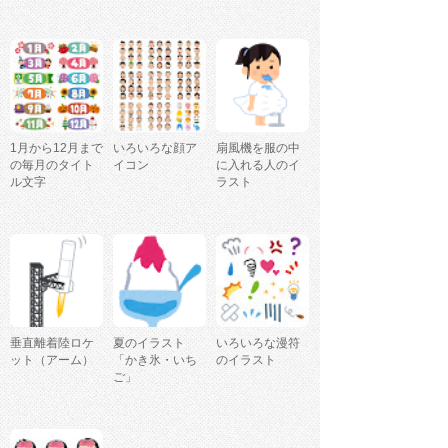
1月から12月まで
いろいろな顔ア
扇風機を服の中
の毎月のタイト
イコン
に入れる人のイ
ル文字
ラスト
垂直離着陸ロケ
夏のイラスト
いろいろな漫符
ット（アーム）
「かき氷・いち
のイラスト
ご」