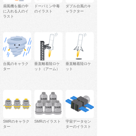
扇風機を服の中
ドーパミン中毒
ダブル台風のキ
に入れる人のイ
のイラスト
ャラクター
ラスト
台風のキャラク
垂直離着陸ロケ
垂直離着陸ロケ
ター
ット（アーム）
ット
SMRのキャラク
SMRのイラスト
宇宙データセン
ター
ターのイラスト