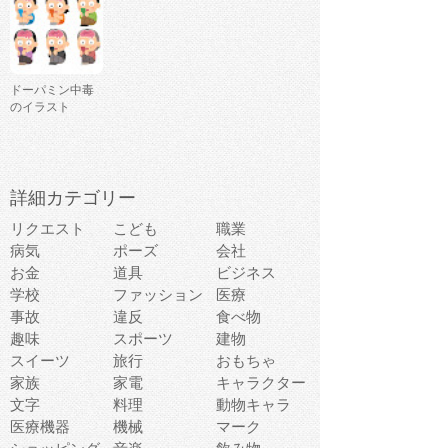
ドーパミン中毒
のイラスト
詳細カテゴリー
リクエスト
こども
職業
病気
ポーズ
会社
お金
道具
ビジネス
学校
ファッション
医療
事故
違反
食べ物
趣味
スポーツ
建物
スイーツ
旅行
おもちゃ
家族
家電
キャラクター
文字
料理
動物キャラ
医療機器
機械
マーク