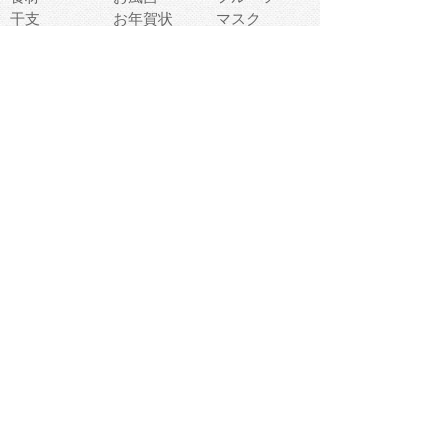
干支
お年賀状
マスク
調味料
猫
物語
介護
南国
ウェディング
ランドマーク
環境問題
髪
スポーツ用具
書類
クリスマス
夏休み
怪我
テンプレート
メディア
食器
お祭り
政治
中年
座布団
映画
メッセージ
電車
ゴミ
楽器
パン
宗教
幼稚園
エネルギー
引越し
農業
自転車
オリンピック
飾り
お寿司
POP
食べ物キャラ
ダンス
体育
梅雨
棒人間
周辺機器
メタボリック
お葬式
思い出
歯
集合
運動会
春
室内
流通
カフェ
お誕生日
宇宙
英語
バレンタイン