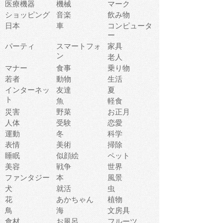
医療機器
機械
マーク
ショッピング
音楽
飲み物
日本
車
コンピュータ
ー
パーティ
スマートフォ
家具
ン
老人
マナー
食事
乗り物
若者
動物
生活
インターネッ
友達
夏
ト
魚
軽食
災害
野菜
お正月
人体
受験
恋愛
運動
冬
科学
表情
美術
掃除
睡眠
似顔絵
ペット
美容
戦争
世界
ファンタジー
本
風景
犬
就活
虫
花
あかちゃん
植物
鳥
海
文房具
食材
お風呂
フルーツ