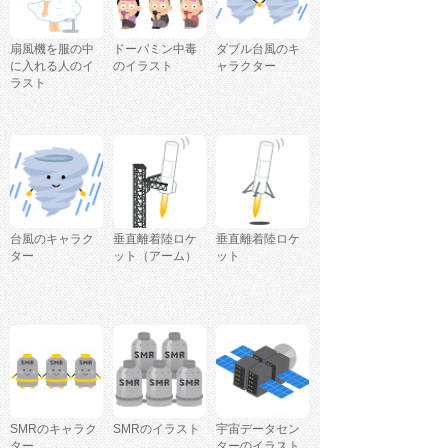
扇風機を服の中
ドーパミン中毒
ダブル台風のキ
に入れる人のイ
のイラスト
ャラクター
ラスト
台風のキャラク
垂直離着陸ロケ
垂直離着陸ロケ
ター
ット（アーム）
ット
SMRのキャラク
SMRのイラスト
宇宙データセン
ター
ターのイラスト