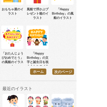
おもちゃ屋のイ
風船で浮かぶプ
「Happy
ラスト
レゼント箱のイ
Birthday」の風
ラスト
船のイラスト
「おたんじょう
「Happy
びおめでとう」
Birthday」の文
の風船のイラス
字と誕生日を祝
ト
う人たちのイラ
スト
ホーム
次のページ
最近のイラスト