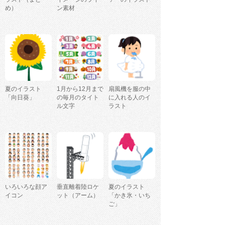
め）
ン素材
夏のイラスト
1月から12月まで
扇風機を服の中
「向日葵」
の毎月のタイト
に入れる人のイ
ル文字
ラスト
いろいろな顔ア
垂直離着陸ロケ
夏のイラスト
イコン
ット（アーム）
「かき氷・いち
ご」