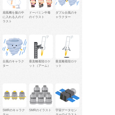
扇風機を服の中
ドーパミン中毒
ダブル台風のキ
に入れる人のイ
のイラスト
ャラクター
ラスト
台風のキャラク
垂直離着陸ロケ
垂直離着陸ロケ
ター
ット（アーム）
ット
SMRのキャラク
SMRのイラスト
宇宙データセン
ター
ターのイラスト