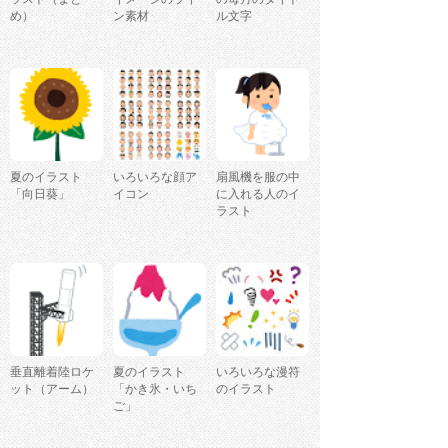
め）
ン素材
ル文字
夏のイラスト
いろいろな顔ア
扇風機を服の中
「向日葵」
イコン
に入れる人のイ
ラスト
垂直離着陸ロケ
夏のイラスト
いろいろな漫符
ット（アーム）
「かき氷・いち
のイラスト
ご」