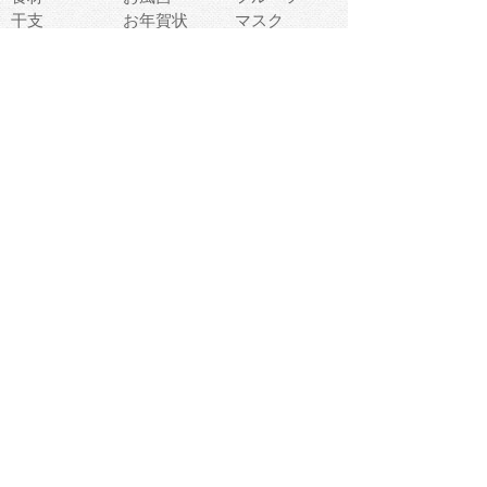
干支
お年賀状
マスク
調味料
猫
物語
介護
南国
ウェディング
ランドマーク
環境問題
髪
スポーツ用具
書類
クリスマス
夏休み
怪我
テンプレート
メディア
食器
お祭り
政治
中年
座布団
映画
メッセージ
電車
ゴミ
楽器
パン
宗教
幼稚園
エネルギー
引越し
農業
自転車
オリンピック
飾り
お寿司
POP
食べ物キャラ
ダンス
体育
梅雨
棒人間
周辺機器
メタボリック
お葬式
思い出
歯
集合
運動会
春
室内
流通
カフェ
お誕生日
宇宙
英語
バレンタイン