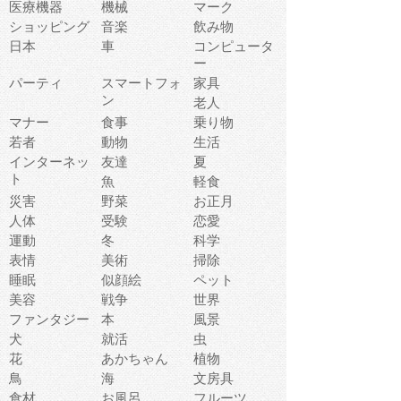
医療機器
機械
マーク
ショッピング
音楽
飲み物
日本
車
コンピュータ
ー
パーティ
スマートフォ
家具
ン
老人
マナー
食事
乗り物
若者
動物
生活
インターネッ
友達
夏
ト
魚
軽食
災害
野菜
お正月
人体
受験
恋愛
運動
冬
科学
表情
美術
掃除
睡眠
似顔絵
ペット
美容
戦争
世界
ファンタジー
本
風景
犬
就活
虫
花
あかちゃん
植物
鳥
海
文房具
食材
お風呂
フルーツ