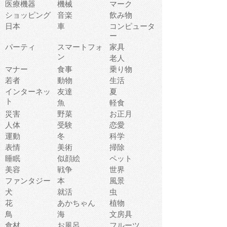
医療機器
機械
マーク
ショッピング
音楽
飲み物
日本
車
コンピュータ
ー
パーティ
スマートフォ
家具
ン
老人
マナー
食事
乗り物
若者
動物
生活
インターネッ
友達
夏
ト
魚
軽食
災害
野菜
お正月
人体
受験
恋愛
運動
冬
科学
表情
美術
掃除
睡眠
似顔絵
ペット
美容
戦争
世界
ファンタジー
本
風景
犬
就活
虫
花
あかちゃん
植物
鳥
海
文房具
食材
お風呂
フルーツ