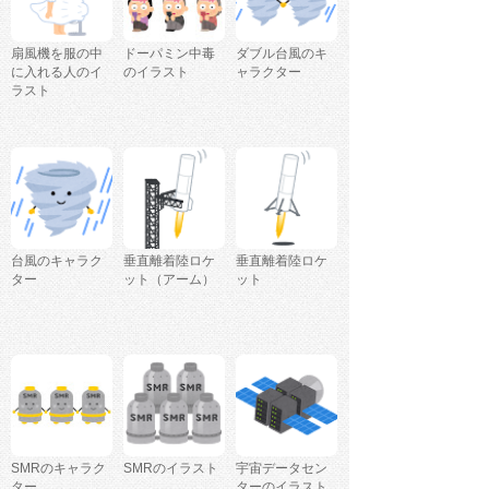
扇風機を服の中
ドーパミン中毒
ダブル台風のキ
に入れる人のイ
のイラスト
ャラクター
ラスト
台風のキャラク
垂直離着陸ロケ
垂直離着陸ロケ
ター
ット（アーム）
ット
SMRのキャラク
SMRのイラスト
宇宙データセン
ター
ターのイラスト