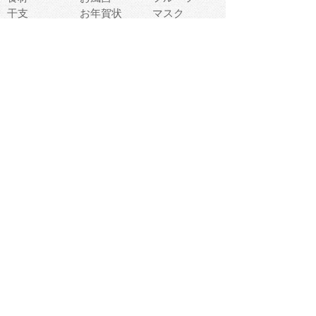
干支
お年賀状
マスク
調味料
猫
物語
介護
南国
ウェディング
ランドマーク
環境問題
髪
スポーツ用具
書類
クリスマス
夏休み
怪我
テンプレート
メディア
食器
お祭り
政治
中年
座布団
映画
メッセージ
電車
ゴミ
楽器
パン
宗教
幼稚園
エネルギー
引越し
農業
自転車
オリンピック
飾り
お寿司
POP
食べ物キャラ
ダンス
体育
梅雨
棒人間
周辺機器
メタボリック
お葬式
思い出
歯
集合
運動会
春
室内
流通
カフェ
お誕生日
宇宙
英語
バレンタイン