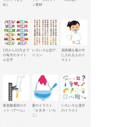
め）
ン素材
1月から12月まで
いろいろな顔ア
扇風機を服の中
の毎月のタイト
イコン
に入れる人のイ
ル文字
ラスト
垂直離着陸ロケ
夏のイラスト
いろいろな漫符
ット（アーム）
「かき氷・いち
のイラスト
ご」