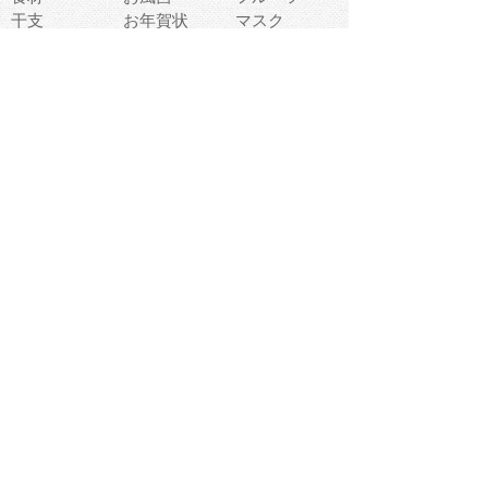
干支
お年賀状
マスク
調味料
猫
物語
介護
南国
ウェディング
ランドマーク
環境問題
髪
スポーツ用具
書類
クリスマス
夏休み
怪我
テンプレート
メディア
食器
お祭り
政治
中年
座布団
映画
メッセージ
電車
ゴミ
楽器
パン
宗教
幼稚園
エネルギー
引越し
農業
自転車
オリンピック
飾り
お寿司
POP
食べ物キャラ
ダンス
体育
梅雨
棒人間
周辺機器
メタボリック
お葬式
思い出
歯
集合
運動会
春
室内
流通
カフェ
お誕生日
宇宙
英語
バレンタイン