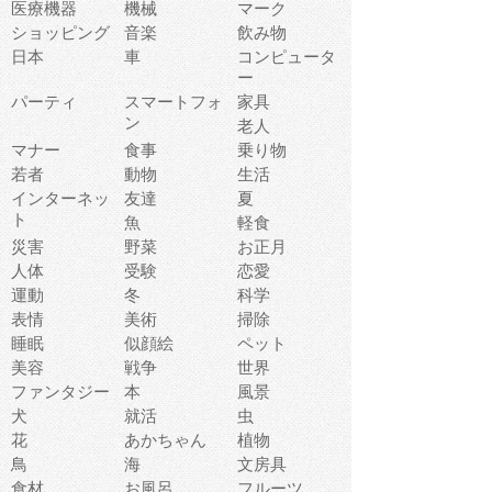
医療機器
機械
マーク
ショッピング
音楽
飲み物
日本
車
コンピュータ
ー
パーティ
スマートフォ
家具
ン
老人
マナー
食事
乗り物
若者
動物
生活
インターネッ
友達
夏
ト
魚
軽食
災害
野菜
お正月
人体
受験
恋愛
運動
冬
科学
表情
美術
掃除
睡眠
似顔絵
ペット
美容
戦争
世界
ファンタジー
本
風景
犬
就活
虫
花
あかちゃん
植物
鳥
海
文房具
食材
お風呂
フルーツ