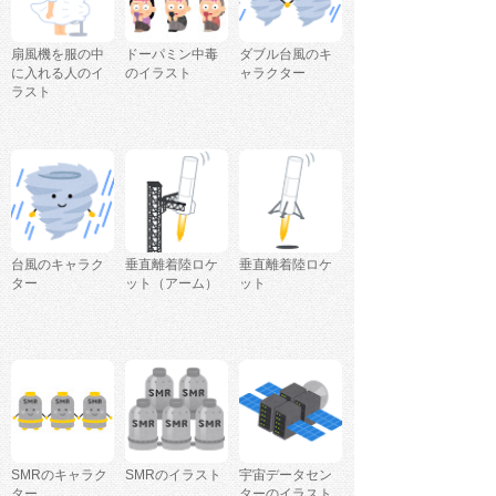
扇風機を服の中
ドーパミン中毒
ダブル台風のキ
に入れる人のイ
のイラスト
ャラクター
ラスト
台風のキャラク
垂直離着陸ロケ
垂直離着陸ロケ
ター
ット（アーム）
ット
SMRのキャラク
SMRのイラスト
宇宙データセン
ター
ターのイラスト