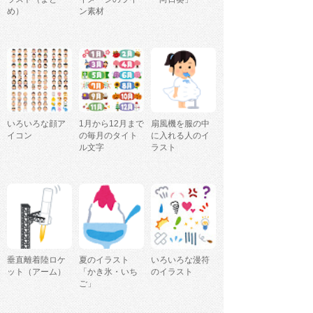
め）
ン素材
いろいろな顔ア
1月から12月まで
扇風機を服の中
イコン
の毎月のタイト
に入れる人のイ
ル文字
ラスト
垂直離着陸ロケ
夏のイラスト
いろいろな漫符
ット（アーム）
「かき氷・いち
のイラスト
ご」