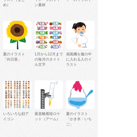
め）
ン素材
夏のイラスト
1月から12月まで
扇風機を服の中
「向日葵」
の毎月のタイト
に入れる人のイ
ル文字
ラスト
いろいろな顔ア
垂直離着陸ロケ
夏のイラスト
イコン
ット（アーム）
「かき氷・いち
ご」