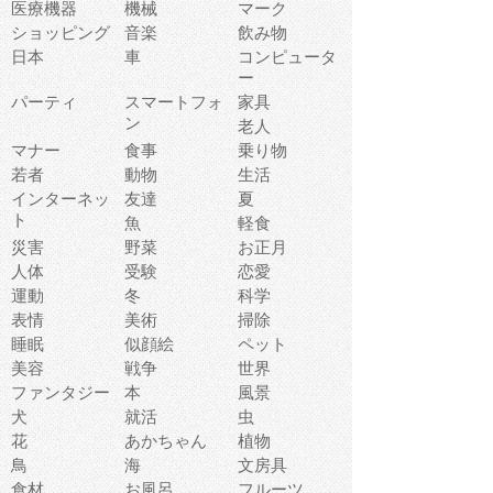
医療機器
機械
マーク
ショッピング
音楽
飲み物
日本
車
コンピュータ
ー
パーティ
スマートフォ
家具
ン
老人
マナー
食事
乗り物
若者
動物
生活
インターネッ
友達
夏
ト
魚
軽食
災害
野菜
お正月
人体
受験
恋愛
運動
冬
科学
表情
美術
掃除
睡眠
似顔絵
ペット
美容
戦争
世界
ファンタジー
本
風景
犬
就活
虫
花
あかちゃん
植物
鳥
海
文房具
食材
お風呂
フルーツ