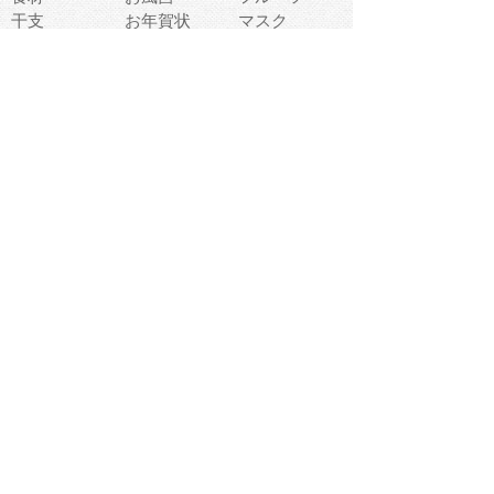
干支
お年賀状
マスク
調味料
猫
物語
介護
南国
ウェディング
ランドマーク
環境問題
髪
スポーツ用具
書類
クリスマス
夏休み
怪我
テンプレート
メディア
食器
お祭り
政治
中年
座布団
映画
メッセージ
電車
ゴミ
楽器
パン
宗教
幼稚園
エネルギー
引越し
農業
自転車
オリンピック
飾り
お寿司
POP
食べ物キャラ
ダンス
体育
梅雨
棒人間
周辺機器
メタボリック
お葬式
思い出
歯
集合
運動会
春
室内
流通
カフェ
お誕生日
宇宙
英語
バレンタイン