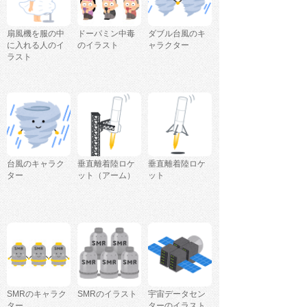
扇風機を服の中
ドーパミン中毒
ダブル台風のキ
に入れる人のイ
のイラスト
ャラクター
ラスト
台風のキャラク
垂直離着陸ロケ
垂直離着陸ロケ
ター
ット（アーム）
ット
SMRのキャラク
SMRのイラスト
宇宙データセン
ター
ターのイラスト