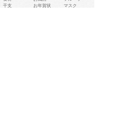
干支
お年賀状
マスク
調味料
猫
物語
介護
南国
ウェディング
ランドマーク
環境問題
髪
スポーツ用具
書類
クリスマス
夏休み
怪我
テンプレート
メディア
食器
お祭り
政治
中年
座布団
映画
メッセージ
電車
ゴミ
楽器
パン
宗教
幼稚園
エネルギー
引越し
農業
自転車
オリンピック
飾り
お寿司
POP
食べ物キャラ
ダンス
体育
梅雨
棒人間
周辺機器
メタボリック
お葬式
思い出
歯
集合
運動会
春
室内
流通
カフェ
お誕生日
宇宙
英語
バレンタイン