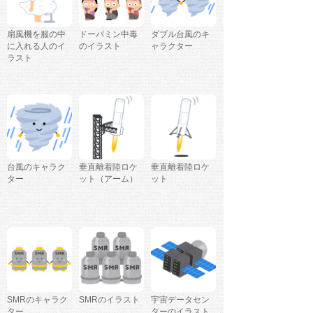
扇風機を服の中
ドーパミン中毒
ダブル台風のキ
に入れる人のイ
のイラスト
ャラクター
ラスト
台風のキャラク
垂直離着陸ロケ
垂直離着陸ロケ
ター
ット（アーム）
ット
SMRのキャラク
SMRのイラスト
宇宙データセン
ター
ターのイラスト