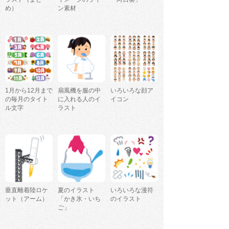
め）
ン素材
1月から12月まで
扇風機を服の中
いろいろな顔ア
の毎月のタイト
に入れる人のイ
イコン
ル文字
ラスト
垂直離着陸ロケ
夏のイラスト
いろいろな漫符
ット（アーム）
「かき氷・いち
のイラスト
ご」