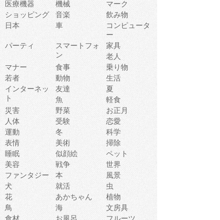
医療機器
機械
マーク
ショッピング
音楽
飲み物
日本
車
コンピュータ
ー
パーティ
スマートフォ
家具
ン
老人
マナー
食事
乗り物
若者
動物
生活
インターネッ
友達
夏
ト
魚
軽食
災害
野菜
お正月
人体
受験
恋愛
運動
冬
科学
表情
美術
掃除
睡眠
似顔絵
ペット
美容
戦争
世界
ファンタジー
本
風景
犬
就活
虫
花
あかちゃん
植物
鳥
海
文房具
食材
お風呂
フルーツ