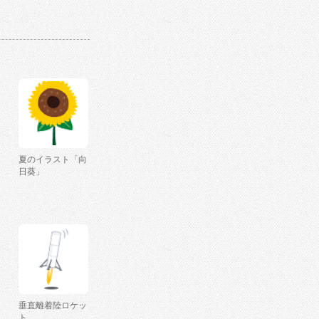
夏のイラスト「向
日葵」
垂直離着陸ロケッ
ト