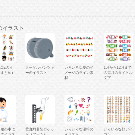
のイラスト
IECEのイ
クーゲルパンツァ
いろいろな夏のイ
1月から12月まで
（まとめ）
ーのイラスト
メージのライン素
の毎月のタイトル
材
文字
を服の中に
垂直離着陸ロケッ
いろいろな漫符の
いろいろな顔アイ
人のイラス
ト（アーム）
イラスト
コン