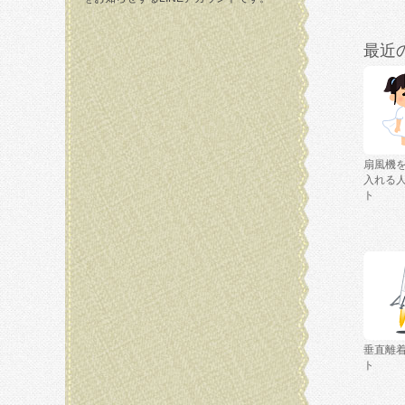
最近
扇風機
入れる
ト
垂直離
ト