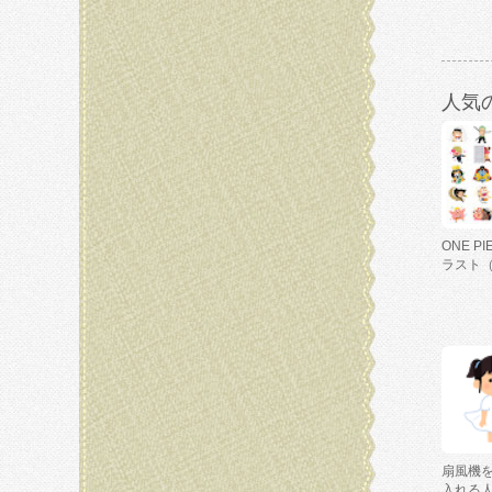
人気
ONE P
ラスト
扇風機
入れる