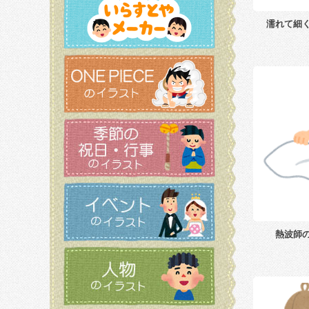
濡れて細
熱波師