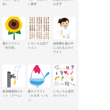
め）
ン素材
ル文字
夏のイラスト
いろいろな顔ア
扇風機を服の中
「向日葵」
イコン
に入れる人のイ
ラスト
垂直離着陸ロケ
夏のイラスト
いろいろな漫符
ット（アーム）
「かき氷・いち
のイラスト
ご」