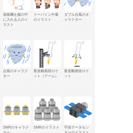
扇風機を服の中
ドーパミン中毒
ダブル台風のキ
に入れる人のイ
のイラスト
ャラクター
ラスト
台風のキャラク
垂直離着陸ロケ
垂直離着陸ロケ
ター
ット（アーム）
ット
SMRのキャラク
SMRのイラスト
宇宙データセン
ター
ターのイラスト