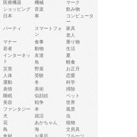
医療機器
機械
マーク
ショッピング
音楽
飲み物
日本
車
コンピュータ
ー
パーティ
スマートフォ
家具
ン
老人
マナー
食事
乗り物
若者
動物
生活
インターネッ
友達
夏
ト
魚
軽食
災害
野菜
お正月
人体
受験
恋愛
運動
冬
科学
表情
美術
掃除
睡眠
似顔絵
ペット
美容
戦争
世界
ファンタジー
本
風景
犬
就活
虫
花
あかちゃん
植物
鳥
海
文房具
食材
お風呂
フルーツ