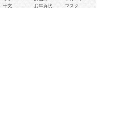
干支
お年賀状
マスク
調味料
猫
物語
介護
南国
ウェディング
ランドマーク
環境問題
髪
スポーツ用具
書類
クリスマス
夏休み
怪我
テンプレート
メディア
食器
お祭り
政治
中年
座布団
映画
メッセージ
電車
ゴミ
楽器
パン
宗教
幼稚園
エネルギー
引越し
農業
自転車
オリンピック
飾り
お寿司
POP
食べ物キャラ
ダンス
体育
梅雨
棒人間
周辺機器
メタボリック
お葬式
思い出
歯
集合
運動会
春
室内
流通
カフェ
お誕生日
宇宙
英語
バレンタイン