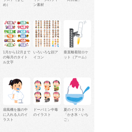
め）
ン素材
1月から12月まで
いろいろな顔ア
垂直離着陸ロケ
の毎月のタイト
イコン
ット（アーム）
ル文字
扇風機を服の中
ドーパミン中毒
夏のイラスト
に入れる人のイ
のイラスト
「かき氷・いち
ラスト
ご」