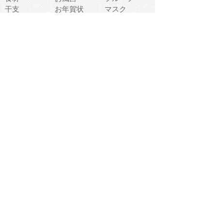
干支
お年賀状
マスク
調味料
猫
物語
介護
南国
ウェディング
ランドマーク
環境問題
髪
スポーツ用具
書類
クリスマス
夏休み
怪我
テンプレート
メディア
食器
お祭り
政治
中年
座布団
映画
メッセージ
電車
ゴミ
楽器
パン
宗教
幼稚園
エネルギー
引越し
農業
自転車
オリンピック
飾り
お寿司
POP
食べ物キャラ
ダンス
体育
梅雨
棒人間
周辺機器
メタボリック
お葬式
思い出
歯
集合
運動会
春
室内
流通
カフェ
お誕生日
宇宙
英語
バレンタイン