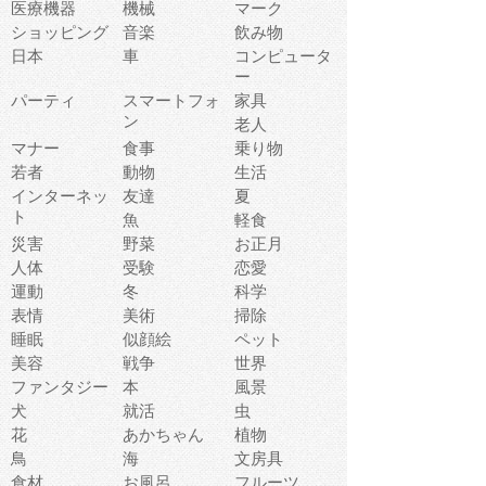
医療機器
機械
マーク
ショッピング
音楽
飲み物
日本
車
コンピュータ
ー
パーティ
スマートフォ
家具
ン
老人
マナー
食事
乗り物
若者
動物
生活
インターネッ
友達
夏
ト
魚
軽食
災害
野菜
お正月
人体
受験
恋愛
運動
冬
科学
表情
美術
掃除
睡眠
似顔絵
ペット
美容
戦争
世界
ファンタジー
本
風景
犬
就活
虫
花
あかちゃん
植物
鳥
海
文房具
食材
お風呂
フルーツ