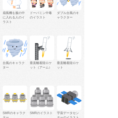
扇風機を服の中
ドーパミン中毒
ダブル台風のキ
に入れる人のイ
のイラスト
ャラクター
ラスト
台風のキャラク
垂直離着陸ロケ
垂直離着陸ロケ
ター
ット（アーム）
ット
SMRのキャラク
SMRのイラスト
宇宙データセン
ター
ターのイラスト