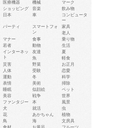
医療機器
機械
マーク
ショッピング
音楽
飲み物
日本
車
コンピュータ
ー
パーティ
スマートフォ
家具
ン
老人
マナー
食事
乗り物
若者
動物
生活
インターネッ
友達
夏
ト
魚
軽食
災害
野菜
お正月
人体
受験
恋愛
運動
冬
科学
表情
美術
掃除
睡眠
似顔絵
ペット
美容
戦争
世界
ファンタジー
本
風景
犬
就活
虫
花
あかちゃん
植物
鳥
海
文房具
食材
お風呂
フルーツ