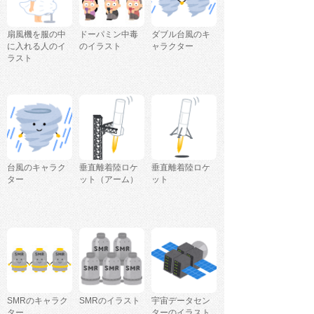
扇風機を服の中
ドーパミン中毒
ダブル台風のキ
に入れる人のイ
のイラスト
ャラクター
ラスト
台風のキャラク
垂直離着陸ロケ
垂直離着陸ロケ
ター
ット（アーム）
ット
SMRのキャラク
SMRのイラスト
宇宙データセン
ター
ターのイラスト