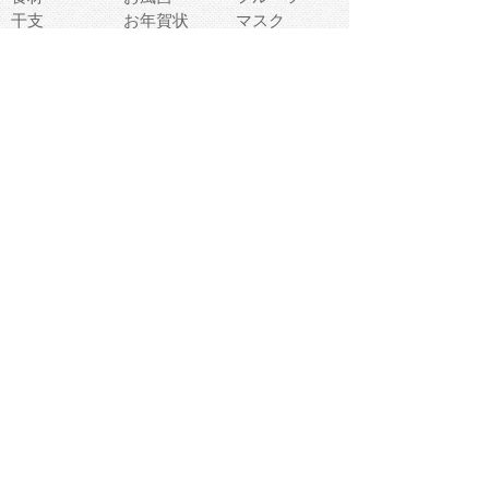
干支
お年賀状
マスク
調味料
猫
物語
介護
南国
ウェディング
ランドマーク
環境問題
髪
スポーツ用具
書類
クリスマス
夏休み
怪我
テンプレート
メディア
食器
お祭り
政治
中年
座布団
映画
メッセージ
電車
ゴミ
楽器
パン
宗教
幼稚園
エネルギー
引越し
農業
自転車
オリンピック
飾り
お寿司
POP
食べ物キャラ
ダンス
体育
梅雨
棒人間
周辺機器
メタボリック
お葬式
思い出
歯
集合
運動会
春
室内
流通
カフェ
お誕生日
宇宙
英語
バレンタイン