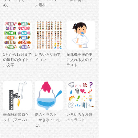
め）
ン素材
1月から12月まで
いろいろな顔ア
扇風機を服の中
の毎月のタイト
イコン
に入れる人のイ
ル文字
ラスト
垂直離着陸ロケ
夏のイラスト
いろいろな漫符
ット（アーム）
「かき氷・いち
のイラスト
ご」