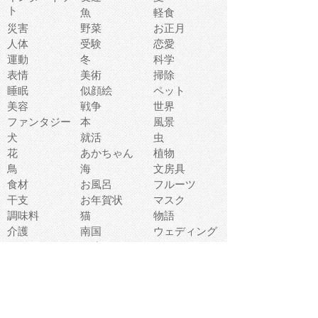
ト
魚
軽食
災害
野菜
お正月
人体
受験
恋愛
運動
冬
科学
表情
美術
掃除
睡眠
似顔絵
ペット
美容
戦争
世界
ファンタジー
本
風景
犬
就活
虫
花
あかちゃん
植物
鳥
海
文房具
食材
お風呂
フルーツ
干支
お年賀状
マスク
調味料
猫
物語
介護
南国
ウェディング
ランドマーク
環境問題
髪
スポーツ用具
書類
クリスマス
夏休み
怪我
テンプレート
メディア
食器
お祭り
政治
中年
座布団