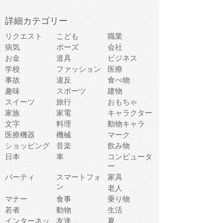
詳細カテゴリー
リクエスト
こども
職業
病気
ポーズ
会社
お金
道具
ビジネス
学校
ファッション
医療
事故
違反
食べ物
趣味
スポーツ
建物
スイーツ
旅行
おもちゃ
家族
家電
キャラクター
文字
料理
動物キャラ
医療機器
機械
マーク
ショッピング
音楽
飲み物
日本
車
コンピュータ
ー
パーティ
スマートフォ
家具
ン
老人
マナー
食事
乗り物
若者
動物
生活
インターネッ
友達
夏