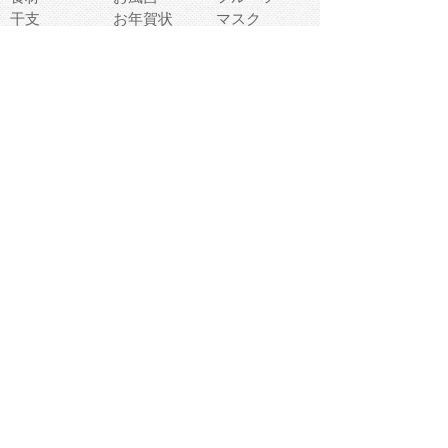
干支
お年賀状
マスク
調味料
猫
物語
介護
南国
ウェディング
ランドマーク
環境問題
髪
スポーツ用具
書類
クリスマス
夏休み
怪我
テンプレート
メディア
食器
お祭り
政治
中年
座布団
映画
メッセージ
電車
ゴミ
楽器
パン
宗教
幼稚園
エネルギー
引越し
農業
自転車
オリンピック
飾り
お寿司
POP
食べ物キャラ
ダンス
体育
梅雨
棒人間
周辺機器
メタボリック
お葬式
思い出
歯
集合
運動会
春
室内
流通
カフェ
お誕生日
宇宙
英語
バレンタイン