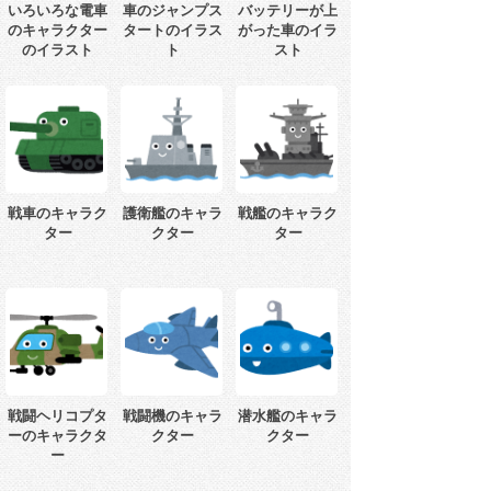
いろいろな電車
車のジャンプス
バッテリーが上
のキャラクター
タートのイラス
がった車のイラ
のイラスト
ト
スト
戦車のキャラク
護衛艦のキャラ
戦艦のキャラク
ター
クター
ター
戦闘ヘリコプタ
戦闘機のキャラ
潜水艦のキャラ
ーのキャラクタ
クター
クター
ー