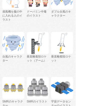
扇風機を服の中
ドーパミン中毒
ダブル台風のキ
に入れる人のイ
のイラスト
ャラクター
ラスト
台風のキャラク
垂直離着陸ロケ
垂直離着陸ロケ
ター
ット（アーム）
ット
SMRのキャラク
SMRのイラスト
宇宙データセン
ター
ターのイラスト