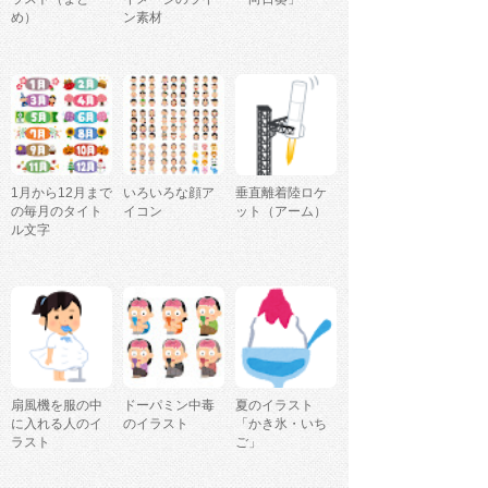
め）
ン素材
1月から12月まで
いろいろな顔ア
垂直離着陸ロケ
の毎月のタイト
イコン
ット（アーム）
ル文字
扇風機を服の中
ドーパミン中毒
夏のイラスト
に入れる人のイ
のイラスト
「かき氷・いち
ラスト
ご」