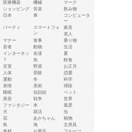
医療機器
機械
マーク
ショッピング
音楽
飲み物
日本
車
コンピュータ
ー
パーティ
スマートフォ
家具
ン
老人
マナー
食事
乗り物
若者
動物
生活
インターネッ
友達
夏
ト
魚
軽食
災害
野菜
お正月
人体
受験
恋愛
運動
冬
科学
表情
美術
掃除
睡眠
似顔絵
ペット
美容
戦争
世界
ファンタジー
本
風景
犬
就活
虫
花
あかちゃん
植物
鳥
海
文房具
食材
お風呂
フルーツ