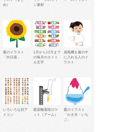
め）
ン素材
夏のイラスト
1月から12月まで
扇風機を服の中
「向日葵」
の毎月のタイト
に入れる人のイ
ル文字
ラスト
いろいろな顔ア
垂直離着陸ロケ
夏のイラスト
イコン
ット（アーム）
「かき氷・いち
ご」