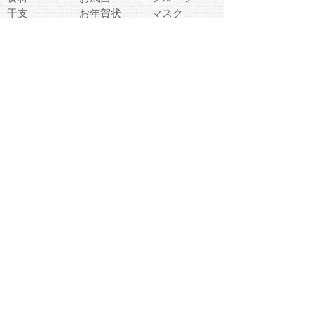
干支
お年賀状
マスク
調味料
猫
物語
介護
南国
ウェディング
ランドマーク
環境問題
髪
スポーツ用具
書類
クリスマス
夏休み
怪我
テンプレート
メディア
食器
お祭り
政治
中年
座布団
映画
メッセージ
電車
ゴミ
楽器
パン
宗教
幼稚園
エネルギー
引越し
農業
自転車
オリンピック
飾り
お寿司
POP
食べ物キャラ
ダンス
体育
梅雨
棒人間
周辺機器
メタボリック
お葬式
思い出
歯
集合
運動会
春
室内
流通
カフェ
お誕生日
宇宙
英語
バレンタイン