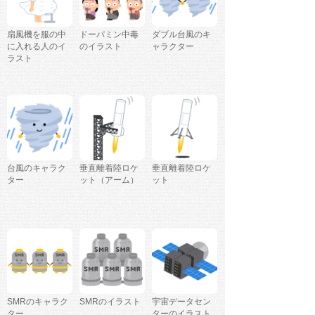
扇風機を服の中
ドーパミン中毒
ダブル台風のキ
に入れる人のイ
のイラスト
ャラクター
ラスト
台風のキャラク
垂直離着陸ロケ
垂直離着陸ロケ
ター
ット（アーム）
ット
SMRのキャラク
SMRのイラスト
宇宙データセン
ター
ターのイラスト