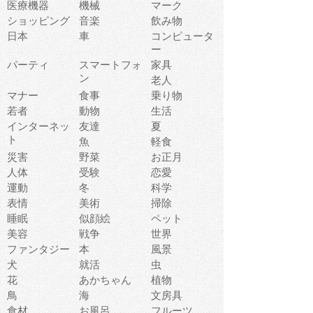
医療機器
機械
マーク
ショッピング
音楽
飲み物
日本
車
コンピュータ
ー
パーティ
スマートフォ
家具
ン
老人
マナー
食事
乗り物
若者
動物
生活
インターネッ
友達
夏
ト
魚
軽食
災害
野菜
お正月
人体
受験
恋愛
運動
冬
科学
表情
美術
掃除
睡眠
似顔絵
ペット
美容
戦争
世界
ファンタジー
本
風景
犬
就活
虫
花
あかちゃん
植物
鳥
海
文房具
食材
お風呂
フルーツ