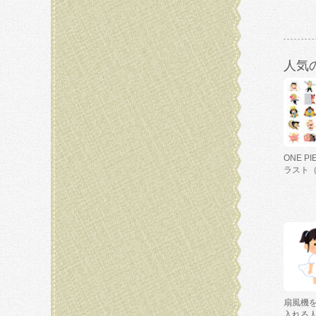
人気
ONE P
ラスト
扇風機
入れる