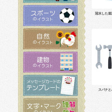
冠水した道
スパナと