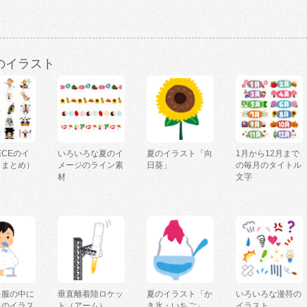
のイラスト
IECEのイ
いろいろな夏のイ
夏のイラスト「向
1月から12月まで
（まとめ）
メージのライン素
日葵」
の毎月のタイトル
材
文字
を服の中に
垂直離着陸ロケッ
夏のイラスト「か
いろいろな漫符の
人のイラス
ト（アーム）
き氷・いちご」
イラスト