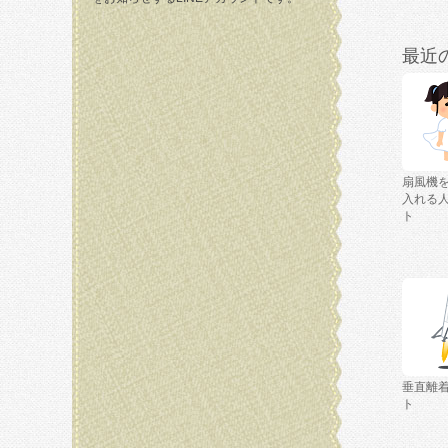
最近
扇風機
入れる
ト
垂直離
ト