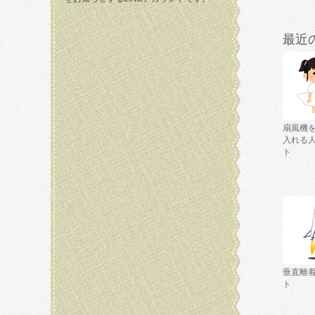
最近
扇風機
入れる
ト
垂直離
ト