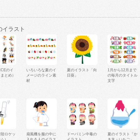
のイラスト
IECEのイ
いろいろな夏のイ
夏のイラスト「向
1月から12月まで
（まとめ）
メージのライン素
日葵」
の毎月のタイトル
材
文字
着陸ロケッ
扇風機を服の中に
ドーパミン中毒の
夏のイラスト「か
ーム）
入れる人のイラス
イラスト
き氷・いちご」