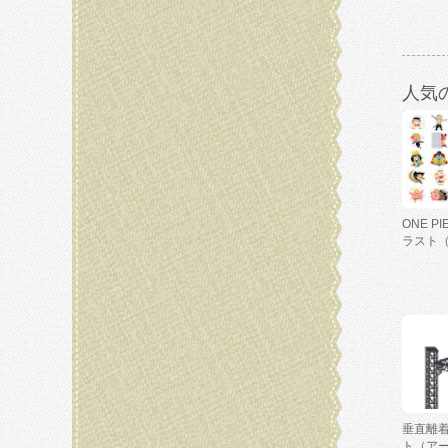
人気
ONE P
ラスト
垂直離
ト（ア