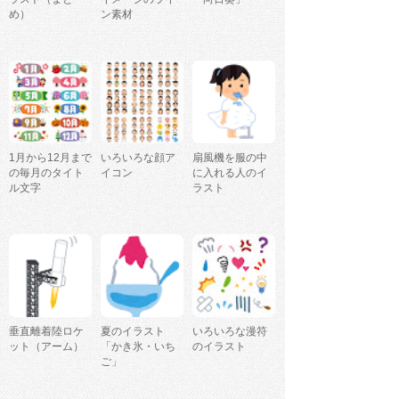
め）
ン素材
1月から12月まで
いろいろな顔ア
扇風機を服の中
の毎月のタイト
イコン
に入れる人のイ
ル文字
ラスト
垂直離着陸ロケ
夏のイラスト
いろいろな漫符
ット（アーム）
「かき氷・いち
のイラスト
ご」