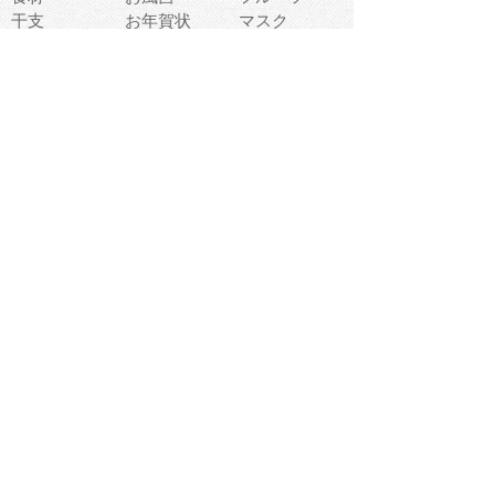
干支
お年賀状
マスク
調味料
猫
物語
介護
南国
ウェディング
ランドマーク
環境問題
髪
スポーツ用具
書類
クリスマス
夏休み
怪我
テンプレート
メディア
食器
お祭り
政治
中年
座布団
映画
メッセージ
電車
ゴミ
楽器
パン
宗教
幼稚園
エネルギー
引越し
農業
自転車
オリンピック
飾り
お寿司
POP
食べ物キャラ
ダンス
体育
梅雨
棒人間
周辺機器
メタボリック
お葬式
思い出
歯
集合
運動会
春
室内
流通
カフェ
お誕生日
宇宙
英語
バレンタイン