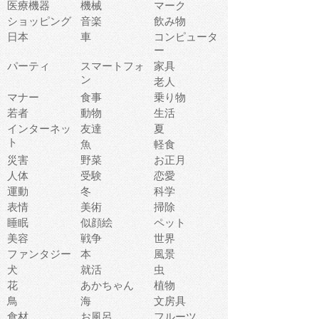
医療機器
機械
マーク
ショッピング
音楽
飲み物
日本
車
コンピュータ
ー
パーティ
スマートフォ
家具
ン
老人
マナー
食事
乗り物
若者
動物
生活
インターネッ
友達
夏
ト
魚
軽食
災害
野菜
お正月
人体
受験
恋愛
運動
冬
科学
表情
美術
掃除
睡眠
似顔絵
ペット
美容
戦争
世界
ファンタジー
本
風景
犬
就活
虫
花
あかちゃん
植物
鳥
海
文房具
食材
お風呂
フルーツ