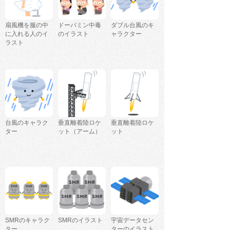
扇風機を服の中
ドーパミン中毒
ダブル台風のキ
に入れる人のイ
のイラスト
ャラクター
ラスト
台風のキャラク
垂直離着陸ロケ
垂直離着陸ロケ
ター
ット（アーム）
ット
SMRのキャラク
SMRのイラスト
宇宙データセン
ター
ターのイラスト