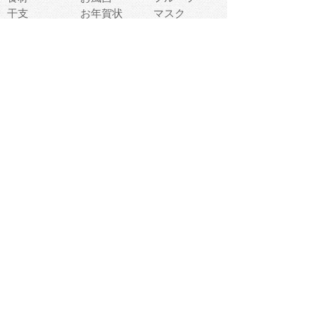
干支
お年賀状
マスク
調味料
猫
物語
介護
南国
ウェディング
ランドマーク
環境問題
髪
スポーツ用具
書類
クリスマス
夏休み
怪我
テンプレート
メディア
食器
お祭り
政治
中年
座布団
映画
メッセージ
電車
ゴミ
楽器
パン
宗教
幼稚園
エネルギー
引越し
農業
自転車
オリンピック
飾り
お寿司
POP
食べ物キャラ
ダンス
体育
梅雨
棒人間
周辺機器
メタボリック
お葬式
思い出
歯
集合
運動会
春
室内
流通
カフェ
お誕生日
宇宙
英語
バレンタイン