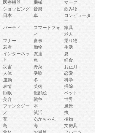
医療機器
機械
マーク
ショッピング
音楽
飲み物
日本
車
コンピュータ
ー
パーティ
スマートフォ
家具
ン
老人
マナー
食事
乗り物
若者
動物
生活
インターネッ
友達
夏
ト
魚
軽食
災害
野菜
お正月
人体
受験
恋愛
運動
冬
科学
表情
美術
掃除
睡眠
似顔絵
ペット
美容
戦争
世界
ファンタジー
本
風景
犬
就活
虫
花
あかちゃん
植物
鳥
海
文房具
食材
お風呂
フルーツ