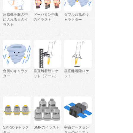
扇風機を服の中
ドーパミン中毒
ダブル台風のキ
に入れる人のイ
のイラスト
ャラクター
ラスト
台風のキャラク
垂直離着陸ロケ
垂直離着陸ロケ
ター
ット（アーム）
ット
SMRのキャラク
SMRのイラスト
宇宙データセン
ター
ターのイラスト