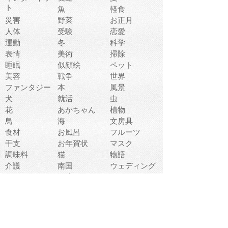
ト
魚
軽食
災害
野菜
お正月
人体
受験
恋愛
運動
冬
科学
表情
美術
掃除
睡眠
似顔絵
ペット
美容
戦争
世界
ファンタジー
本
風景
犬
就活
虫
花
あかちゃん
植物
鳥
海
文房具
食材
お風呂
フルーツ
干支
お年賀状
マスク
調味料
猫
物語
介護
南国
ウェディング
ランドマーク
環境問題
髪
スポーツ用具
書類
クリスマス
夏休み
怪我
テンプレート
メディア
食器
お祭り
政治
中年
座布団