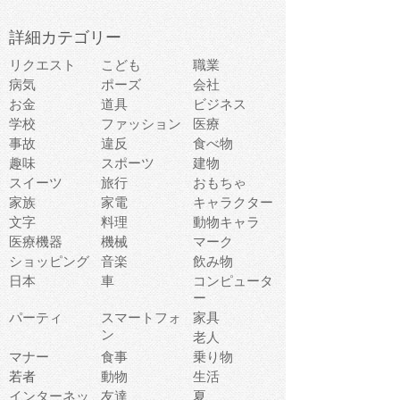
詳細カテゴリー
リクエスト
こども
職業
病気
ポーズ
会社
お金
道具
ビジネス
学校
ファッション
医療
事故
違反
食べ物
趣味
スポーツ
建物
スイーツ
旅行
おもちゃ
家族
家電
キャラクター
文字
料理
動物キャラ
医療機器
機械
マーク
ショッピング
音楽
飲み物
日本
車
コンピュータ
ー
パーティ
スマートフォ
家具
ン
老人
マナー
食事
乗り物
若者
動物
生活
インターネッ
友達
夏