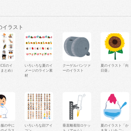
のイラスト
IECEのイ
いろいろな夏のイ
クーゲルパンツァ
夏のイラスト「向
（まとめ）
メージのライン素
ーのイラスト
日葵」
材
を服の中に
いろいろな顔アイ
垂直離着陸ロケッ
夏のイラスト「か
人のイラス
コン
ト（アーム）
き氷・いちご」