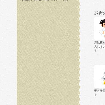
最近
扇風機
入れる
ト
垂直離
ト