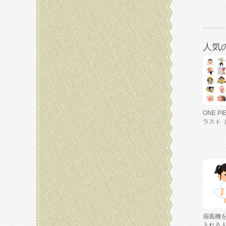
人気
ONE P
ラスト
扇風機
入れる