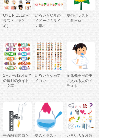
ONE PIECEのイ
いろいろな夏の
夏のイラスト
ラスト（まと
イメージのライ
「向日葵」
め）
ン素材
1月から12月まで
いろいろな顔ア
扇風機を服の中
の毎月のタイト
イコン
に入れる人のイ
ル文字
ラスト
垂直離着陸ロケ
夏のイラスト
いろいろな漫符