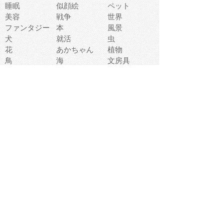
睡眠
似顔絵
ペット
美容
戦争
世界
ファンタジー
本
風景
犬
就活
虫
花
あかちゃん
植物
鳥
海
文房具
食材
お風呂
フルーツ
干支
お年賀状
マスク
調味料
猫
物語
介護
南国
ウェディング
ランドマーク
環境問題
髪
スポーツ用具
書類
クリスマス
夏休み
怪我
テンプレート
メディア
食器
お祭り
政治
中年
座布団
映画
メッセージ
電車
ゴミ
楽器
パン
宗教
幼稚園
エネルギー
引越し
農業
自転車
オリンピック
飾り
お寿司