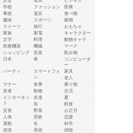
お金
道具
ビジネス
学校
ファッション
医療
事故
違反
食べ物
趣味
スポーツ
建物
スイーツ
旅行
おもちゃ
家族
家電
キャラクター
文字
料理
動物キャラ
医療機器
機械
マーク
ショッピング
音楽
飲み物
日本
車
コンピュータ
ー
パーティ
スマートフォ
家具
ン
老人
マナー
食事
乗り物
若者
動物
生活
インターネッ
友達
夏
ト
魚
軽食
災害
野菜
お正月
人体
受験
恋愛
運動
冬
科学
表情
美術
掃除