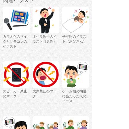
関連イラスト
カラオケのマイ
オペラ歌手のイ
子守唄のイラス
クとリモコンの
ラスト（男性）
ト（お父さん）
イラスト
スピーカー禁止
大声禁止のマー
ゲーム機の抽選
のマーク
ク
に当たった人の
イラスト