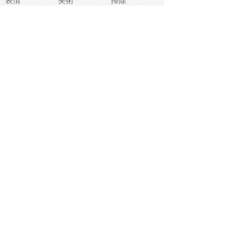
表情
美術
掃除
睡眠
似顔絵
ペット
美容
戦争
世界
ファンタジー
本
風景
犬
就活
虫
花
あかちゃん
植物
鳥
海
文房具
食材
お風呂
フルーツ
干支
お年賀状
マスク
調味料
猫
物語
介護
南国
ウェディング
ランドマーク
環境問題
髪
スポーツ用具
書類
クリスマス
夏休み
怪我
テンプレート
メディア
食器
お祭り
政治
中年
座布団
映画
メッセージ
電車
ゴミ
楽器
パン
宗教
幼稚園
エネルギー
引越し
農業
自転車
オリンピック
飾り
お寿司