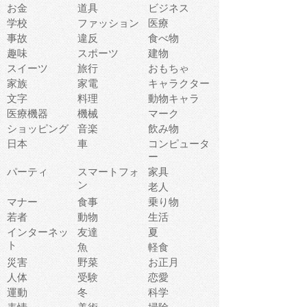
お金
道具
ビジネス
学校
ファッション
医療
事故
違反
食べ物
趣味
スポーツ
建物
スイーツ
旅行
おもちゃ
家族
家電
キャラクター
文字
料理
動物キャラ
医療機器
機械
マーク
ショッピング
音楽
飲み物
日本
車
コンピュータ
ー
パーティ
スマートフォ
家具
ン
老人
マナー
食事
乗り物
若者
動物
生活
インターネッ
友達
夏
ト
魚
軽食
災害
野菜
お正月
人体
受験
恋愛
運動
冬
科学