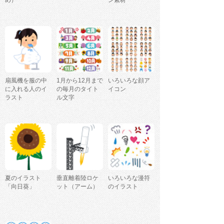
め）
ン素材
扇風機を服の中
1月から12月まで
いろいろな顔ア
に入れる人のイ
の毎月のタイト
イコン
ラスト
ル文字
夏のイラスト
垂直離着陸ロケ
いろいろな漫符
「向日葵」
ット（アーム）
のイラスト