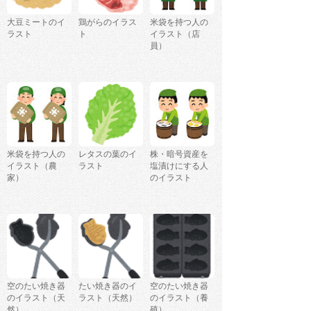
大豆ミートのイ
鶏がらのイラス
米袋を持つ人の
ラスト
ト
イラスト（店
員）
米袋を持つ人の
レタスの葉のイ
株・暗号資産を
イラスト（農
ラスト
塩漬けにする人
家）
のイラスト
空のたい焼き器
たい焼き器のイ
空のたい焼き器
のイラスト（天
ラスト（天然）
のイラスト（養
然）
殖）