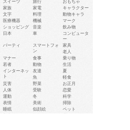
スイーツ
旅行
おもちゃ
家族
家電
キャラクター
文字
料理
動物キャラ
医療機器
機械
マーク
ショッピング
音楽
飲み物
日本
車
コンピュータ
ー
パーティ
スマートフォ
家具
ン
老人
マナー
食事
乗り物
若者
動物
生活
インターネッ
友達
夏
ト
魚
軽食
災害
野菜
お正月
人体
受験
恋愛
運動
冬
科学
表情
美術
掃除
睡眠
似顔絵
ペット
美容
戦争
世界
ファンタジー
本
風景
犬
就活
虫