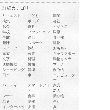
詳細カテゴリー
リクエスト
こども
職業
病気
ポーズ
会社
お金
道具
ビジネス
学校
ファッション
医療
事故
違反
食べ物
趣味
スポーツ
建物
スイーツ
旅行
おもちゃ
家族
家電
キャラクター
文字
料理
動物キャラ
医療機器
機械
マーク
ショッピング
音楽
飲み物
日本
車
コンピュータ
ー
パーティ
スマートフォ
家具
ン
老人
マナー
食事
乗り物
若者
動物
生活
インターネッ
友達
夏