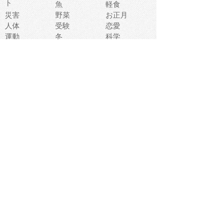
ト
魚
軽食
災害
野菜
お正月
人体
受験
恋愛
運動
冬
科学
表情
美術
掃除
睡眠
似顔絵
ペット
美容
戦争
世界
ファンタジー
本
風景
犬
就活
虫
花
あかちゃん
植物
鳥
海
文房具
食材
お風呂
フルーツ
干支
お年賀状
マスク
調味料
猫
物語
介護
南国
ウェディング
ランドマーク
環境問題
髪
スポーツ用具
書類
クリスマス
夏休み
怪我
テンプレート
メディア
食器
お祭り
政治
中年
座布団