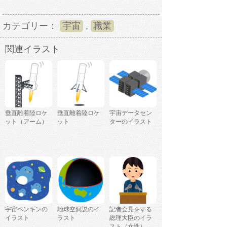
カテゴリー：
宇宙
,
職業
関連イラスト
垂直離着陸ロケ
垂直離着陸ロケ
宇宙データセン
ット（アーム）
ット
ターのイラスト
宇宙ペンギンの
地球空洞説のイ
記者会見をする
イラスト
ラスト
総理大臣のイラ
スト（女性）