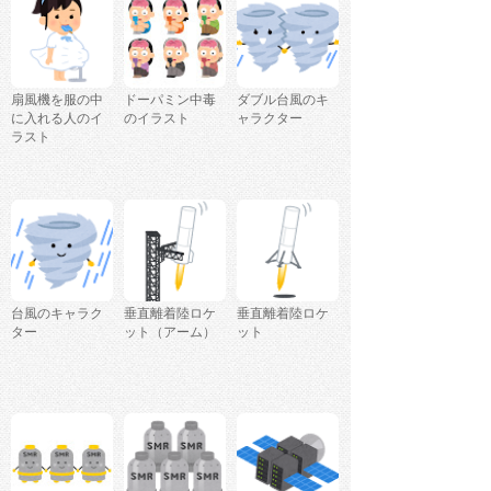
扇風機を服の中
ドーパミン中毒
ダブル台風のキ
に入れる人のイ
のイラスト
ャラクター
ラスト
台風のキャラク
垂直離着陸ロケ
垂直離着陸ロケ
ター
ット（アーム）
ット