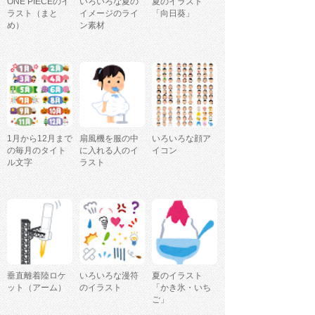
ONE PIECEのイ
いろいろな夏の
夏のイラスト
ラスト（まと
イメージのライ
「向日葵」
め）
ン素材
1月から12月まで
扇風機を服の中
いろいろな顔ア
の毎月のタイト
に入れる人のイ
イコン
ル文字
ラスト
垂直離着陸ロケ
いろいろな漫符
夏のイラスト
ット（アーム）
のイラスト
「かき氷・いち
ご」