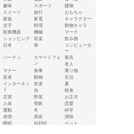
趣味
スポーツ
建物
スイーツ
旅行
おもちゃ
家族
家電
キャラクター
文字
料理
動物キャラ
医療機器
機械
マーク
ショッピング
音楽
飲み物
日本
車
コンピュータ
ー
パーティ
スマートフォ
家具
ン
老人
マナー
食事
乗り物
若者
動物
生活
インターネッ
友達
夏
ト
魚
軽食
災害
野菜
お正月
人体
受験
恋愛
運動
冬
科学
表情
美術
掃除
睡眠
似顔絵
ペット
美容
戦争
世界