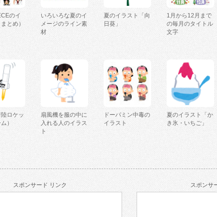
IECEのイ
いろいろな夏のイ
夏のイラスト「向
1月から12月まで
（まとめ）
メージのライン素
日葵」
の毎月のタイトル
材
文字
着陸ロケッ
扇風機を服の中に
ドーパミン中毒の
夏のイラスト「か
ーム）
入れる人のイラス
イラスト
き氷・いちご」
ト
スポンサード リンク
スポンサー