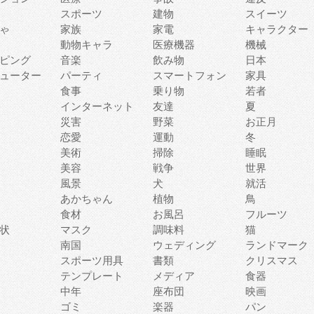
スポーツ
建物
スイーツ
ゃ
家族
家電
キャラクター
動物キャラ
医療機器
機械
ピング
音楽
飲み物
日本
ューター
パーティ
スマートフォン
家具
食事
乗り物
若者
インターネット
友達
夏
災害
野菜
お正月
恋愛
運動
冬
美術
掃除
睡眠
美容
戦争
世界
風景
犬
就活
あかちゃん
植物
鳥
食材
お風呂
フルーツ
状
マスク
調味料
猫
南国
ウェディング
ランドマーク
スポーツ用具
書類
クリスマス
テンプレート
メディア
食器
中年
座布団
映画
ゴミ
楽器
パン