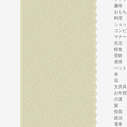
趣味
おもち
料理
ショッ
コンピ
マナー
生活
軽食
受験
表情
ペット
本
花
文房具
お年賀
介護
髪
怪我
政治
電車