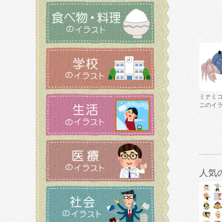
ミナミ
ニのイ
人気