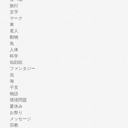
旅行
文字
マーク
車
老人
動物
魚
人体
科学
似顔絵
ファンタジー
虫
海
干支
物語
環境問題
夏休み
お祭り
メッセージ
宗教