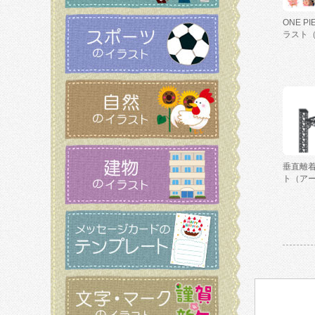
ONE P
ラスト
垂直離
ト（ア