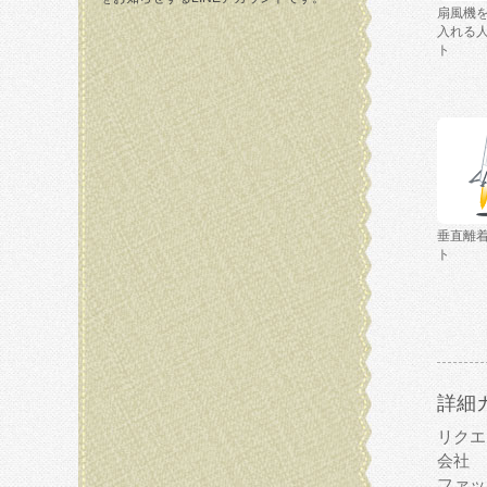
扇風機
入れる
ト
垂直離
ト
詳細
リクエ
会社
ファッ