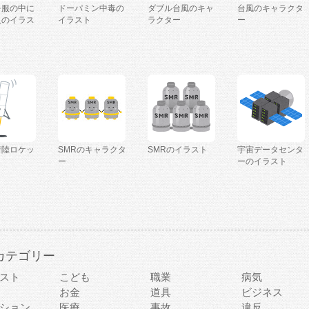
を服の中に
ドーパミン中毒の
ダブル台風のキャ
台風のキャラクタ
人のイラス
イラスト
ラクター
ー
着陸ロケッ
SMRのキャラクタ
SMRのイラスト
宇宙データセンタ
ー
ーのイラスト
カテゴリー
スト
こども
職業
病気
お金
道具
ビジネス
ション
医療
事故
違反