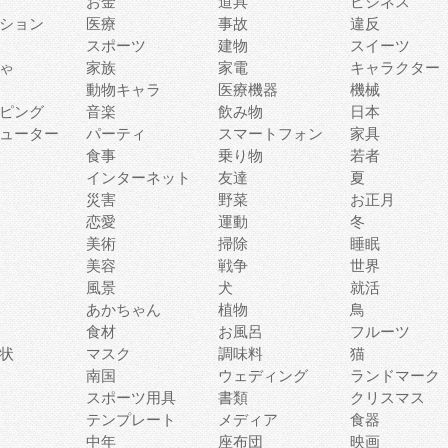
お金
道具
ビジネス
ション
医療
事故
違反
スポーツ
建物
スイーツ
ゃ
家族
家電
キャラクター
動物キャラ
医療機器
機械
ピング
音楽
飲み物
日本
ューター
パーティ
スマートフォン
家具
食事
乗り物
若者
インターネット
友達
夏
災害
野菜
お正月
恋愛
運動
冬
美術
掃除
睡眠
美容
戦争
世界
風景
犬
就活
あかちゃん
植物
鳥
食材
お風呂
フルーツ
状
マスク
調味料
猫
南国
ウェディング
ランドマーク
スポーツ用具
書類
クリスマス
テンプレート
メディア
食器
中年
座布団
映画