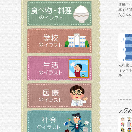
電動ア
車で坂
父さん
老朽化
イラス
ル）
人気