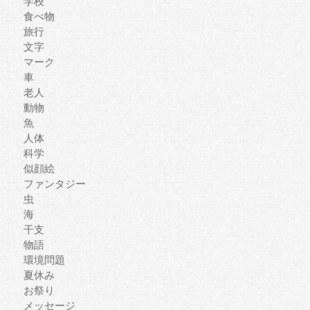
学校
食べ物
旅行
文字
マーク
車
老人
動物
魚
人体
科学
似顔絵
ファンタジー
虫
海
干支
物語
環境問題
夏休み
お祭り
メッセージ