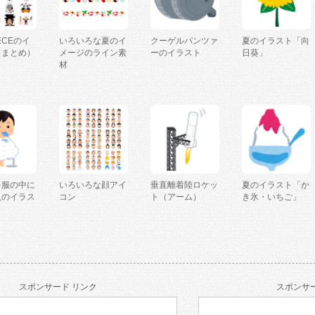
IECEのイ
いろいろな夏のイ
クーゲルパンツァ
夏のイラスト「向
（まとめ）
メージのライン素
ーのイラスト
日葵」
材
を服の中に
いろいろな顔アイ
垂直離着陸ロケッ
夏のイラスト「か
人のイラス
コン
ト（アーム）
き氷・いちご」
スポンサード リンク
スポンサー