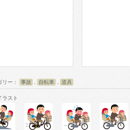
ゴリー：
事故
,
自転車
,
道具
イラスト