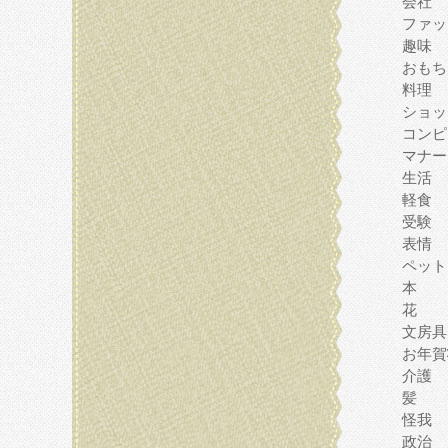
会社
ファッ
趣味
おもち
料理
ショッ
コンピ
マナー
生活
軽食
受験
表情
ペット
本
花
文房具
お年賀
介護
髪
怪我
政治