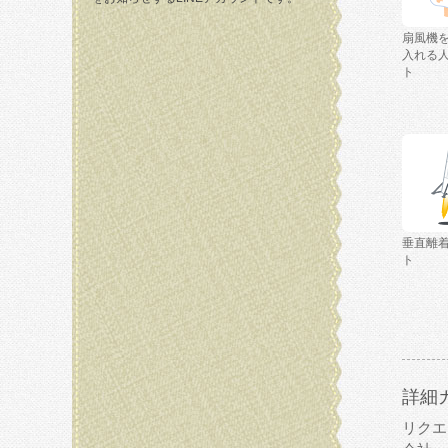
扇風機
入れる
ト
垂直離
ト
詳細
リクエ