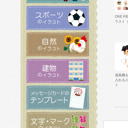
ONE P
ラスト
扇風機
入れる
ト