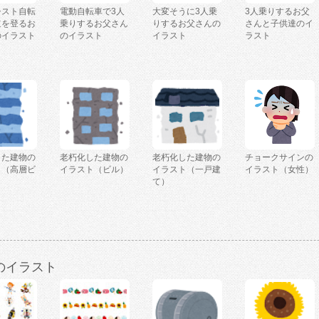
シスト自転
電動自転車で3人
大変そうに3人乗
3人乗りするお父
道を登るお
乗りするお父さん
りするお父さんの
さんと子供達のイ
のイラスト
のイラスト
イラスト
ラスト
した建物の
老朽化した建物の
老朽化した建物の
チョークサインの
ト（高層ビ
イラスト（ビル）
イラスト（一戸建
イラスト（女性）
て）
のイラスト