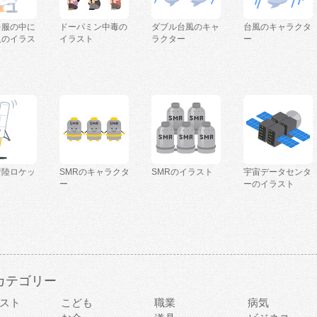
を服の中に
ドーパミン中毒の
ダブル台風のキャ
台風のキャラクタ
人のイラス
イラスト
ラクター
ー
着陸ロケッ
SMRのキャラクタ
SMRのイラスト
宇宙データセンタ
ー
ーのイラスト
カテゴリー
スト
こども
職業
病気