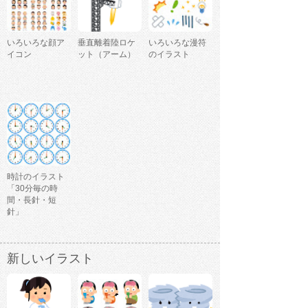
いろいろな顔ア
垂直離着陸ロケ
いろいろな漫符
イコン
ット（アーム）
のイラスト
時計のイラスト
「30分毎の時
間・長針・短
針」
新しいイラスト