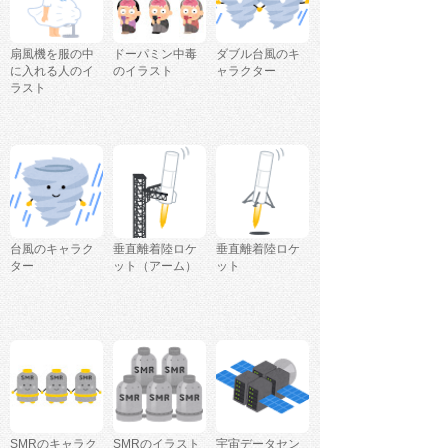
扇風機を服の中
ドーパミン中毒
ダブル台風のキ
に入れる人のイ
のイラスト
ャラクター
ラスト
台風のキャラク
垂直離着陸ロケ
垂直離着陸ロケ
ター
ット（アーム）
ット
SMRのキャラク
SMRのイラスト
宇宙データセン