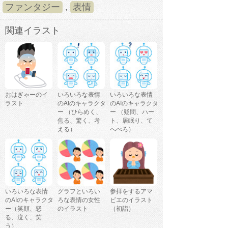
ファンタジー
,
表情
関連イラスト
おはぎゃーのイ
いろいろな表情
いろいろな表情
ラスト
のAIのキャラクタ
のAIのキャラクタ
ー （ひらめく、
ー （疑問、ハー
焦る、驚く、考
ト、居眠り、て
える）
へぺろ）
いろいろな表情
グラフといろい
参拝をするアマ
のAIのキャラクタ
ろな表情の女性
ビエのイラスト
ー（笑顔、怒
のイラスト
（初詣）
る、泣く、笑
う）