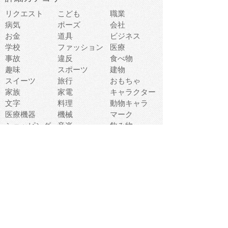
リクエスト
こども
職業
病気
ポーズ
会社
お金
道具
ビジネス
学校
ファッション
医療
事故
違反
食べ物
趣味
スポーツ
建物
スイーツ
旅行
おもちゃ
家族
家電
キャラクター
文字
料理
動物キャラ
医療機器
機械
マーク
ショッピング
音楽
飲み物
日本
車
コンピュータ
ー
パーティ
スマートフォ
家具
ン
老人
マナー
食事
乗り物
若者
動物
生活
インターネッ
友達
夏
ト
魚
軽食
災害
野菜
お正月