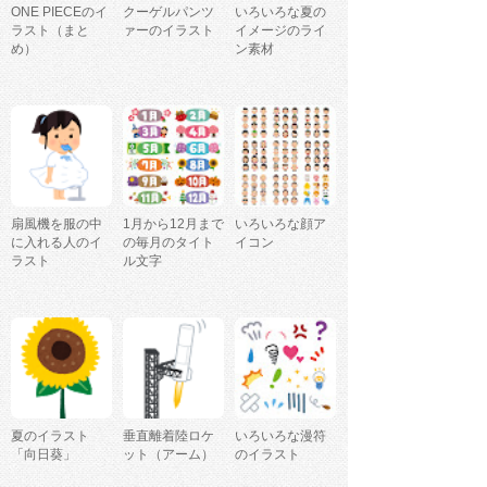
ONE PIECEのイ
クーゲルパンツ
いろいろな夏の
ラスト（まと
ァーのイラスト
イメージのライ
め）
ン素材
扇風機を服の中
1月から12月まで
いろいろな顔ア
に入れる人のイ
の毎月のタイト
イコン
ラスト
ル文字
夏のイラスト
垂直離着陸ロケ
いろいろな漫符
「向日葵」
ット（アーム）
のイラスト