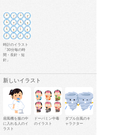
時計のイラスト
「30分毎の時
間・長針・短
針」
新しいイラスト
扇風機を服の中
ドーパミン中毒
ダブル台風のキ
に入れる人のイ
のイラスト
ャラクター
ラスト