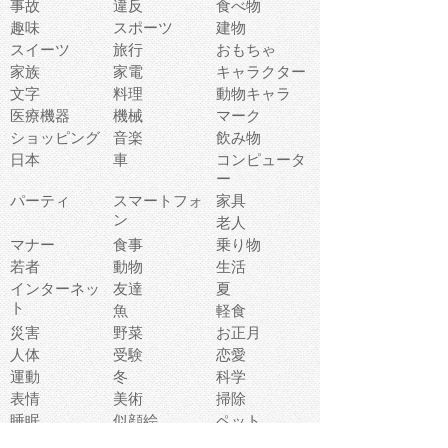
事故
違反
食べ物
趣味
スポーツ
建物
スイーツ
旅行
おもちゃ
家族
家電
キャラクター
文字
料理
動物キャラ
医療機器
機械
マーク
ショッピング
音楽
飲み物
日本
車
コンピュータ
ー
パーティ
スマートフォ
家具
ン
老人
マナー
食事
乗り物
若者
動物
生活
インターネッ
友達
夏
ト
魚
軽食
災害
野菜
お正月
人体
受験
恋愛
運動
冬
科学
表情
美術
掃除
睡眠
似顔絵
ペット
美容
戦争
世界