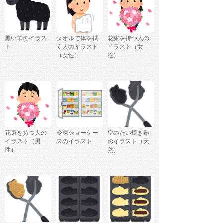
黒い羊のイラス
タオルで体を拭
花束を持つ人の
ト
く人のイラスト
イラスト（女
（女性）
性）
花束を持つ人の
冷凍ショーケー
空のたい焼き器
イラスト（男
スのイラスト
のイラスト（天
性）
然）