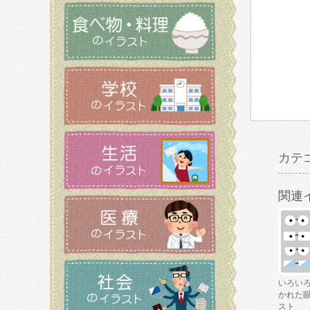
カテ
関連
いろい
かれた
スト