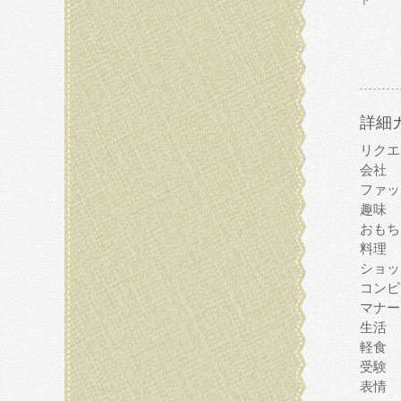
ト
詳細
リクエ
会社
ファッ
趣味
おもち
料理
ショッ
コンピ
マナー
生活
軽食
受験
表情