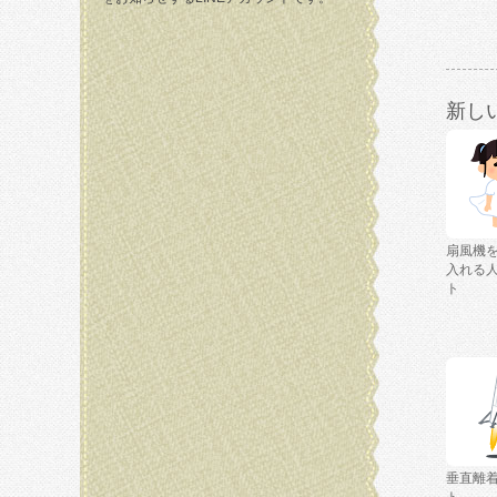
新し
扇風機
入れる
ト
垂直離