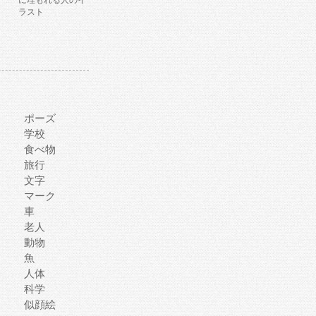
に埋もれる人のイ
ラスト
ポーズ
学校
食べ物
旅行
文字
マーク
車
老人
動物
魚
人体
科学
似顔絵