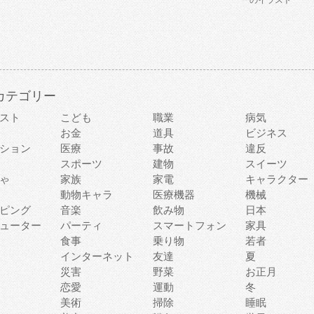
ー
ーのイラスト
カテゴリー
スト
こども
職業
病気
お金
道具
ビジネス
ション
医療
事故
違反
スポーツ
建物
スイーツ
ゃ
家族
家電
キャラクター
動物キャラ
医療機器
機械
ピング
音楽
飲み物
日本
ューター
パーティ
スマートフォン
家具
食事
乗り物
若者
インターネット
友達
夏
災害
野菜
お正月
恋愛
運動
冬
美術
掃除
睡眠