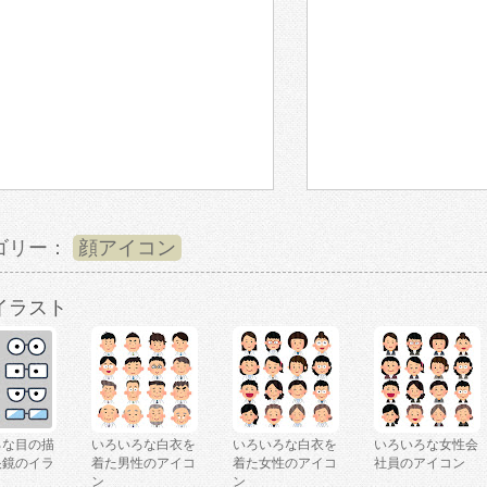
ゴリー：
顔アイコン
イラスト
ろな目の描
いろいろな白衣を
いろいろな白衣を
いろいろな女性会
眼鏡のイラ
着た男性のアイコ
着た女性のアイコ
社員のアイコン
ン
ン