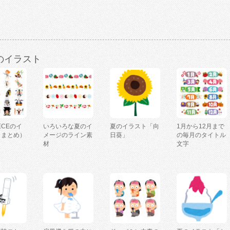
のイラスト
IECEのイ
いろいろな夏のイ
夏のイラスト「向
1月から12月まで
（まとめ）
メージのライン素
日葵」
の毎月のタイトル
材
文字