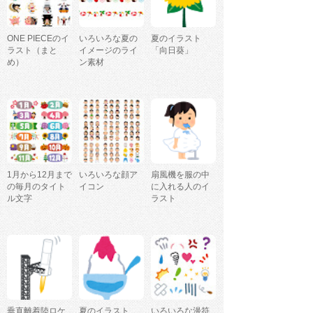
ONE PIECEのイ
いろいろな夏の
夏のイラスト
ラスト（まと
イメージのライ
「向日葵」
め）
ン素材
1月から12月まで
いろいろな顔ア
扇風機を服の中
の毎月のタイト
イコン
に入れる人のイ
ル文字
ラスト
垂直離着陸ロケ
夏のイラスト
いろいろな漫符