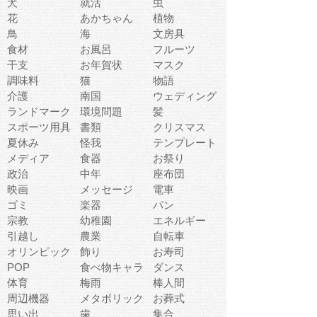
犬
就活
虫
花
あかちゃん
植物
鳥
海
文房具
食材
お風呂
フルーツ
干支
お年賀状
マスク
調味料
猫
物語
介護
南国
ウェディング
ランドマーク
環境問題
髪
スポーツ用具
書類
クリスマス
夏休み
怪我
テンプレート
メディア
食器
お祭り
政治
中年
座布団
映画
メッセージ
電車
ゴミ
楽器
パン
宗教
幼稚園
エネルギー
引越し
農業
自転車
オリンピック
飾り
お寿司
POP
食べ物キャラ
ダンス
体育
梅雨
棒人間
周辺機器
メタボリック
お葬式
思い出
歯
集合