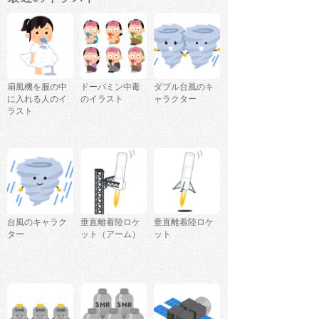
扇風機を服の中
ドーパミン中毒
ダブル台風のキ
に入れる人のイ
のイラスト
ャラクター
ラスト
台風のキャラク
垂直離着陸ロケ
垂直離着陸ロケ
ター
ット（アーム）
ット