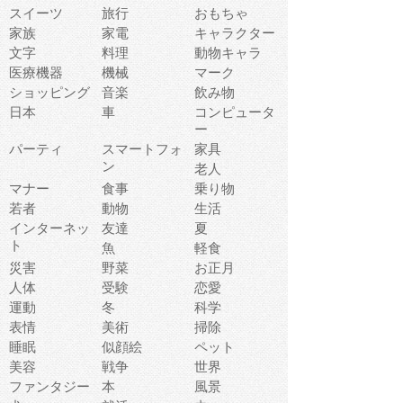
スイーツ
旅行
おもちゃ
家族
家電
キャラクター
文字
料理
動物キャラ
医療機器
機械
マーク
ショッピング
音楽
飲み物
日本
車
コンピュータ
ー
パーティ
スマートフォ
家具
ン
老人
マナー
食事
乗り物
若者
動物
生活
インターネッ
友達
夏
ト
魚
軽食
災害
野菜
お正月
人体
受験
恋愛
運動
冬
科学
表情
美術
掃除
睡眠
似顔絵
ペット
美容
戦争
世界
ファンタジー
本
風景