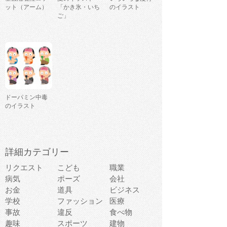
ット（アーム）
「かき氷・いち
のイラスト
ご」
ドーパミン中毒
のイラスト
詳細カテゴリー
リクエスト
こども
職業
病気
ポーズ
会社
お金
道具
ビジネス
学校
ファッション
医療
事故
違反
食べ物
趣味
スポーツ
建物