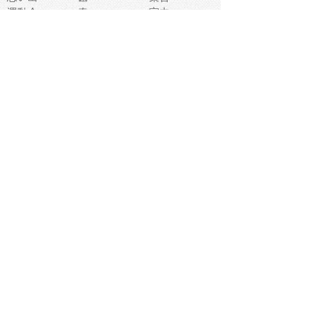
運動会
春
室内
流通
カフェ
お誕生日
宇宙
英語
バレンタイン
サッカー
野球
吹奏楽
トイレ
秋
歌
卒業式
夏バテ
健康診断
爬虫類両生類
フレーム
新社会人
天気
洗濯
ハロウィン
お弁当
ぴょこ
文化祭
ライン
古代生物
ゴールデンウ
ィーク
深海
漁業
貝
あいさつ
裁縫
人体キャラ
お花見
世代
地図
こども職業
甲殻類
人工知能
仏像
花火
初詣
年の瀬
新学期
スープ
入学式
給食
地域キャラ
音楽家
忘年会
恐竜
禁止
紅葉
林業