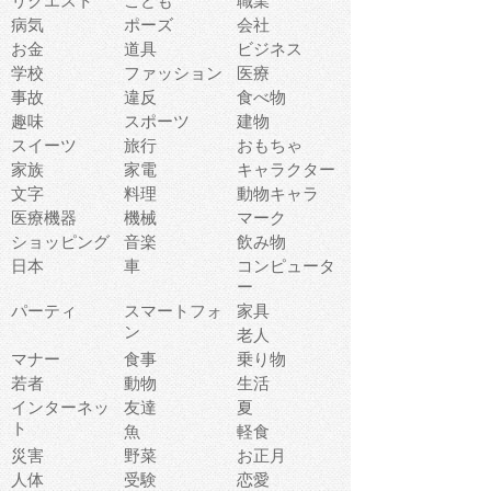
リクエスト
こども
職業
病気
ポーズ
会社
お金
道具
ビジネス
学校
ファッション
医療
事故
違反
食べ物
趣味
スポーツ
建物
スイーツ
旅行
おもちゃ
家族
家電
キャラクター
文字
料理
動物キャラ
医療機器
機械
マーク
ショッピング
音楽
飲み物
日本
車
コンピュータ
ー
パーティ
スマートフォ
家具
ン
老人
マナー
食事
乗り物
若者
動物
生活
インターネッ
友達
夏
ト
魚
軽食
災害
野菜
お正月
人体
受験
恋愛