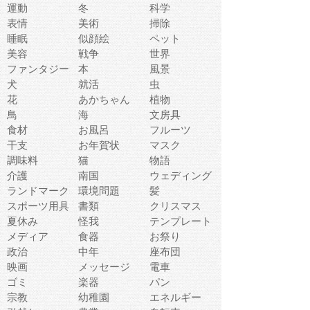
運動
冬
科学
表情
美術
掃除
睡眠
似顔絵
ペット
美容
戦争
世界
ファンタジー
本
風景
犬
就活
虫
花
あかちゃん
植物
鳥
海
文房具
食材
お風呂
フルーツ
干支
お年賀状
マスク
調味料
猫
物語
介護
南国
ウェディング
ランドマーク
環境問題
髪
スポーツ用具
書類
クリスマス
夏休み
怪我
テンプレート
メディア
食器
お祭り
政治
中年
座布団
映画
メッセージ
電車
ゴミ
楽器
パン
宗教
幼稚園
エネルギー