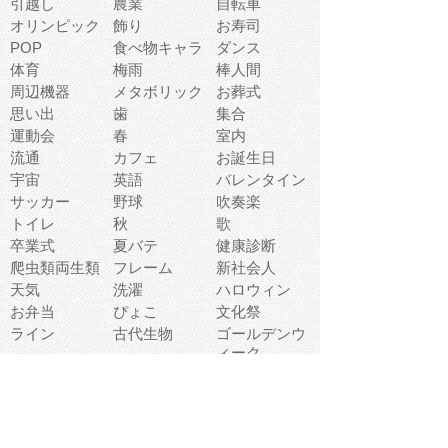
引越し
農業
自転車
オリンピック
飾り
お寿司
POP
食べ物キャラ
ダンス
体育
梅雨
棒人間
周辺機器
メタボリック
お葬式
思い出
歯
集合
運動会
春
室内
流通
カフェ
お誕生日
宇宙
英語
バレンタイン
サッカー
野球
吹奏楽
トイレ
秋
歌
卒業式
夏バテ
健康診断
爬虫類両生類
フレーム
新社会人
天気
洗濯
ハロウィン
お弁当
ぴょこ
文化祭
ライン
古代生物
ゴールデンウ
ィーク
深海
漁業
貝
あいさつ
裁縫
人体キャラ
お花見
世代
地図
こども職業
甲殻類
人工知能