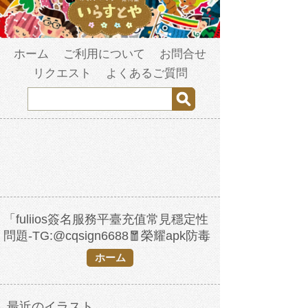
ホーム
ご利用について
お問合せ
リクエスト
よくあるご質問
「fuliios簽名服務平臺充值常見穩定性
問題-TG:@cqsign6688🧧榮耀apk防毒
處理.chd」の検索結果
ホーム
最近のイラスト