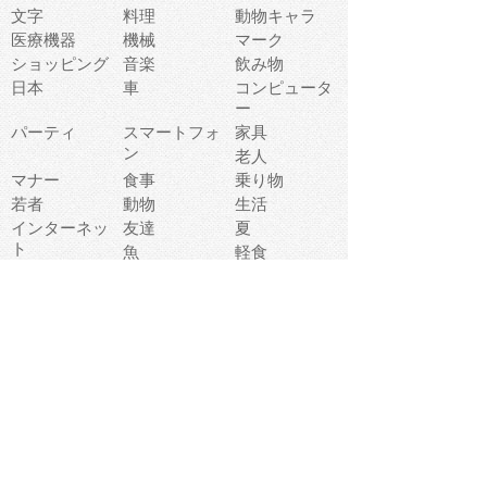
文字
料理
動物キャラ
医療機器
機械
マーク
ショッピング
音楽
飲み物
日本
車
コンピュータ
ー
パーティ
スマートフォ
家具
ン
老人
マナー
食事
乗り物
若者
動物
生活
インターネッ
友達
夏
ト
魚
軽食
災害
野菜
お正月
人体
受験
恋愛
運動
冬
科学
表情
美術
掃除
睡眠
似顔絵
ペット
美容
戦争
世界
ファンタジー
本
風景
犬
就活
虫
花
あかちゃん
植物