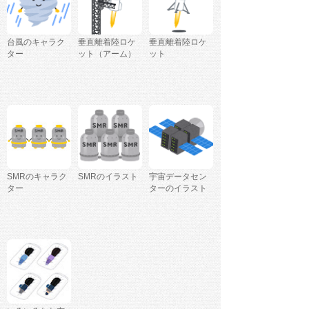
台風のキャラク
垂直離着陸ロケ
垂直離着陸ロケ
ター
ット（アーム）
ット
SMRのキャラク
SMRのイラスト
宇宙データセン
ター
ターのイラスト