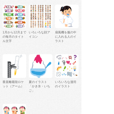
1月から12月まで
いろいろな顔ア
扇風機を服の中
の毎月のタイト
イコン
に入れる人のイ
ル文字
ラスト
垂直離着陸ロケ
夏のイラスト
いろいろな漫符
ット（アーム）
「かき氷・いち
のイラスト
ご」