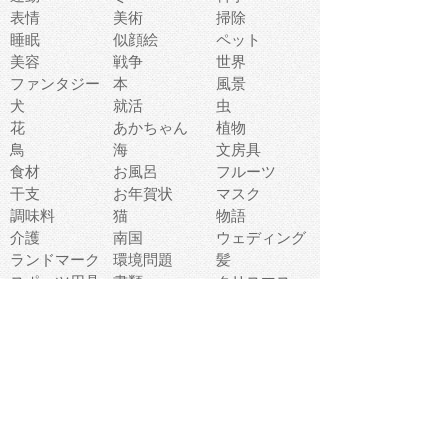
表情
美術
掃除
睡眠
似顔絵
ペット
美容
戦争
世界
ファンタジー
本
風景
犬
就活
虫
花
あかちゃん
植物
鳥
海
文房具
食材
お風呂
フルーツ
干支
お年賀状
マスク
調味料
猫
物語
介護
南国
ウェディング
ランドマーク
環境問題
髪
スポーツ用具
書類
クリスマス
夏休み
怪我
テンプレート
メディア
食器
お祭り
政治
中年
座布団
映画
メッセージ
電車
ゴミ
楽器
パン
宗教
幼稚園
エネルギー
引越し
農業
自転車