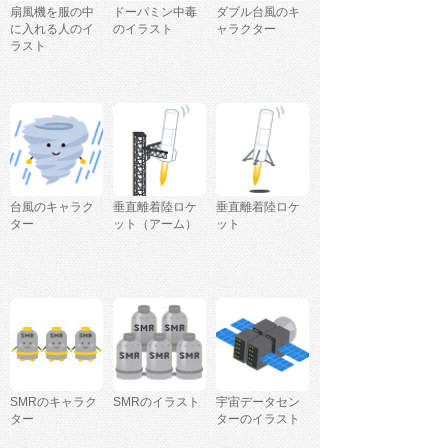
扇風機を服の中
ドーパミン中毒
ダブル台風のキ
に入れる人のイ
のイラスト
ャラクター
ラスト
台風のキャラク
垂直離着陸ロケ
垂直離着陸ロケ
ター
ット（アーム）
ット
SMRのキャラク
SMRのイラスト
宇宙データセン
ター
ターのイラスト