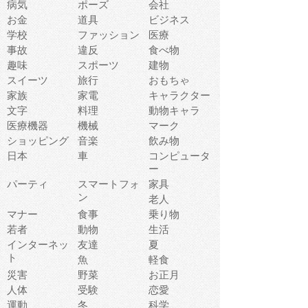
病気
ポーズ
会社
お金
道具
ビジネス
学校
ファッション
医療
事故
違反
食べ物
趣味
スポーツ
建物
スイーツ
旅行
おもちゃ
家族
家電
キャラクター
文字
料理
動物キャラ
医療機器
機械
マーク
ショッピング
音楽
飲み物
日本
車
コンピュータ
ー
パーティ
スマートフォ
家具
ン
老人
マナー
食事
乗り物
若者
動物
生活
インターネッ
友達
夏
ト
魚
軽食
災害
野菜
お正月
人体
受験
恋愛
運動
冬
科学