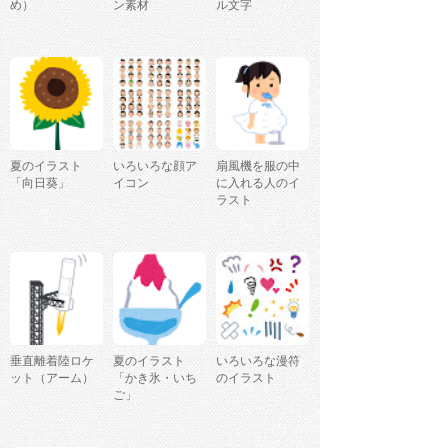
め）
ン素材
ル文字
夏のイラスト
いろいろな顔ア
扇風機を服の中
「向日葵」
イコン
に入れる人のイ
ラスト
垂直離着陸ロケ
夏のイラスト
いろいろな漫符
ット（アーム）
「かき氷・いち
のイラスト
ご」