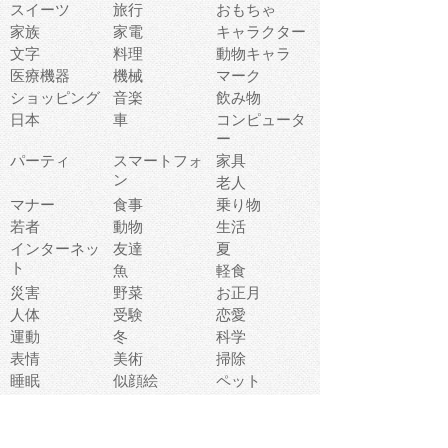
スイーツ
旅行
おもちゃ
家族
家電
キャラクター
文字
料理
動物キャラ
医療機器
機械
マーク
ショッピング
音楽
飲み物
日本
車
コンピュータ
ー
パーティ
スマートフォ
家具
ン
老人
マナー
食事
乗り物
若者
動物
生活
インターネッ
友達
夏
ト
魚
軽食
災害
野菜
お正月
人体
受験
恋愛
運動
冬
科学
表情
美術
掃除
睡眠
似顔絵
ペット
美容
戦争
世界
ファンタジー
本
風景
犬
就活
虫