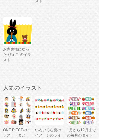
スト
お内裏様になっ
た ぴょこ のイラ
スト
人気のイラスト
ONE PIECEのイ
いろいろな夏の
1月から12月まで
ラスト（まと
イメージのライ
の毎月のタイト