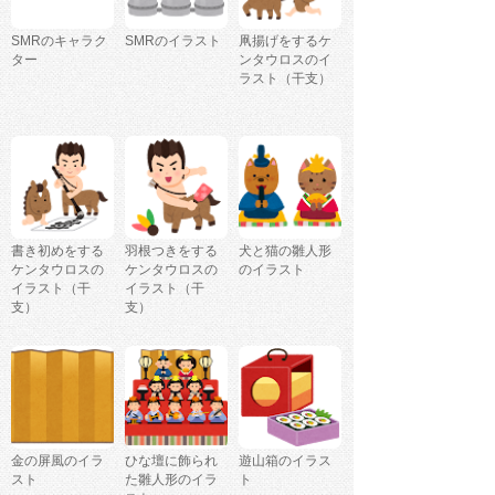
SMRのキャラク
SMRのイラスト
凧揚げをするケ
ター
ンタウロスのイ
ラスト（干支）
書き初めをする
羽根つきをする
犬と猫の雛人形
ケンタウロスの
ケンタウロスの
のイラスト
イラスト（干
イラスト（干
支）
支）
金の屏風のイラ
ひな壇に飾られ
遊山箱のイラス
スト
た雛人形のイラ
ト