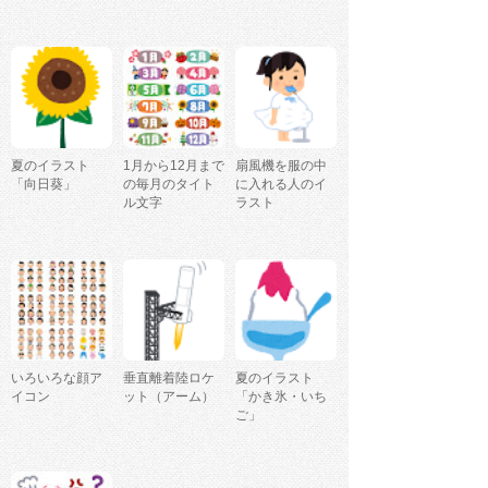
夏のイラスト
1月から12月まで
扇風機を服の中
「向日葵」
の毎月のタイト
に入れる人のイ
ル文字
ラスト
いろいろな顔ア
垂直離着陸ロケ
夏のイラスト
イコン
ット（アーム）
「かき氷・いち
ご」