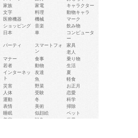
家族
家電
キャラクター
文字
料理
動物キャラ
医療機器
機械
マーク
ショッピング
音楽
飲み物
日本
車
コンピュータ
ー
パーティ
スマートフォ
家具
ン
老人
マナー
食事
乗り物
若者
動物
生活
インターネッ
友達
夏
ト
魚
軽食
災害
野菜
お正月
人体
受験
恋愛
運動
冬
科学
表情
美術
掃除
睡眠
似顔絵
ペット
美容
戦争
世界
ファンタジー
本
風景
犬
就活
虫