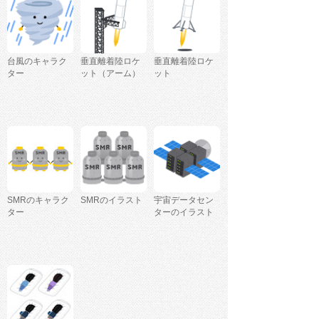
台風のキャラク
垂直離着陸ロケ
垂直離着陸ロケ
ター
ット（アーム）
ット
SMRのキャラク
SMRのイラスト
宇宙データセン
ター
ターのイラスト