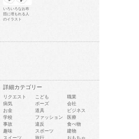
いろいろなお布
団に埋もれる人
のイラスト
詳細カテゴリー
リクエスト
こども
職業
病気
ポーズ
会社
お金
道具
ビジネス
学校
ファッション
医療
事故
違反
食べ物
趣味
スポーツ
建物
スイーツ
旅行
おもちゃ