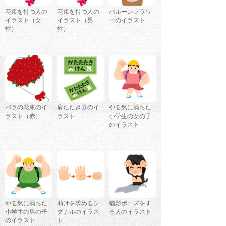
花束を持つ人の
花束を持つ人の
バルーンフラワ
イラスト（女
イラスト（男
ーのイラスト
性）
性）
バラの花束のイ
肩たたき券のイ
やる気に満ちた
ラスト（赤）
ラスト
小学生の女の子
のイラスト
やる気に満ちた
助けを求めるシ
猫影ポーズをす
小学生の男の子
グナルのイラス
る人のイラスト
のイラスト
ト