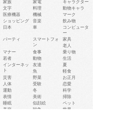
家族
家電
キャラクター
文字
料理
動物キャラ
医療機器
機械
マーク
ショッピング
音楽
飲み物
日本
車
コンピュータ
ー
パーティ
スマートフォ
家具
ン
老人
マナー
食事
乗り物
若者
動物
生活
インターネッ
友達
夏
ト
魚
軽食
災害
野菜
お正月
人体
受験
恋愛
運動
冬
科学
表情
美術
掃除
睡眠
似顔絵
ペット
美容
戦争
世界
ファンタジー
本
風景
犬
就活
虫
花
あかちゃん
植物