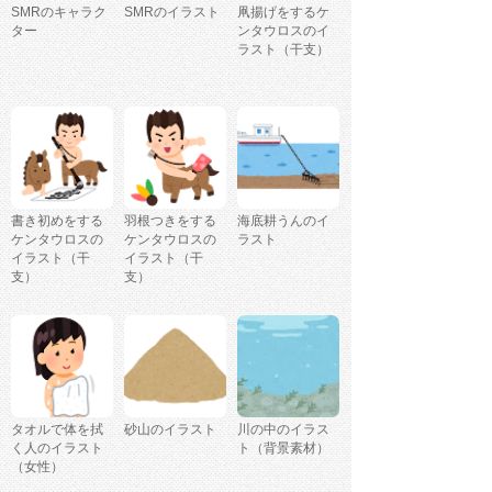
SMRのキャラク
SMRのイラスト
凧揚げをするケ
ター
ンタウロスのイ
ラスト（干支）
書き初めをする
羽根つきをする
海底耕うんのイ
ケンタウロスの
ケンタウロスの
ラスト
イラスト（干
イラスト（干
支）
支）
タオルで体を拭
砂山のイラスト
川の中のイラス
く人のイラスト
ト（背景素材）
（女性）