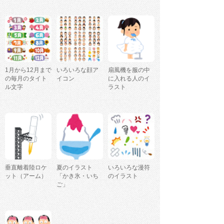
1月から12月まで
いろいろな顔ア
扇風機を服の中
の毎月のタイト
イコン
に入れる人のイ
ル文字
ラスト
垂直離着陸ロケ
夏のイラスト
いろいろな漫符
ット（アーム）
「かき氷・いち
のイラスト
ご」