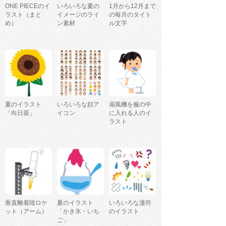
ONE PIECEのイ
いろいろな夏の
1月から12月まで
ラスト（まと
イメージのライ
の毎月のタイト
め）
ン素材
ル文字
夏のイラスト
いろいろな顔ア
扇風機を服の中
「向日葵」
イコン
に入れる人のイ
ラスト
垂直離着陸ロケ
夏のイラスト
いろいろな漫符
ット（アーム）
「かき氷・いち
のイラスト
ご」