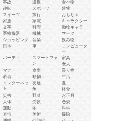
事故
違反
食べ物
趣味
スポーツ
建物
スイーツ
旅行
おもちゃ
家族
家電
キャラクター
文字
料理
動物キャラ
医療機器
機械
マーク
ショッピング
音楽
飲み物
日本
車
コンピュータ
ー
パーティ
スマートフォ
家具
ン
老人
マナー
食事
乗り物
若者
動物
生活
インターネッ
友達
夏
ト
魚
軽食
災害
野菜
お正月
人体
受験
恋愛
運動
冬
科学
表情
美術
掃除
睡眠
似顔絵
ペット
美容
戦争
世界