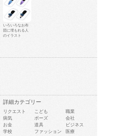
いろいろなお布
団に埋もれる人
のイラスト
詳細カテゴリー
リクエスト
こども
職業
病気
ポーズ
会社
お金
道具
ビジネス
学校
ファッション
医療