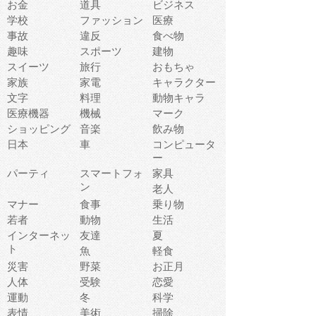
お金
道具
ビジネス
学校
ファッション
医療
事故
違反
食べ物
趣味
スポーツ
建物
スイーツ
旅行
おもちゃ
家族
家電
キャラクター
文字
料理
動物キャラ
医療機器
機械
マーク
ショッピング
音楽
飲み物
日本
車
コンピュータ
ー
パーティ
スマートフォ
家具
ン
老人
マナー
食事
乗り物
若者
動物
生活
インターネッ
友達
夏
ト
魚
軽食
災害
野菜
お正月
人体
受験
恋愛
運動
冬
科学
表情
美術
掃除