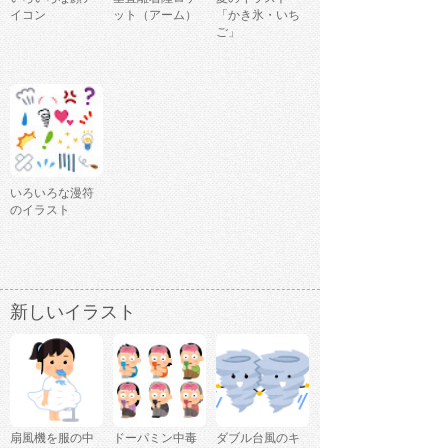
イコン
ット（アーム）
「かき氷・いち
ご」
いろいろな漫符
のイラスト
新しいイラスト
扇風機を服の中
ドーパミン中毒
ダブル台風のキ