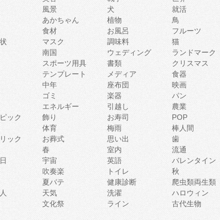
風景
犬
就活
あかちゃん
植物
鳥
食材
お風呂
フルーツ
状
マスク
調味料
猫
南国
ウェディング
ランドマーク
スポーツ用具
書類
クリスマス
テンプレート
メディア
食器
中年
座布団
映画
ゴミ
楽器
パン
エネルギー
引越し
農業
ピック
飾り
お寿司
POP
体育
梅雨
棒人間
リック
お葬式
思い出
歯
春
室内
流通
日
宇宙
英語
バレンタイン
吹奏楽
トイレ
秋
夏バテ
健康診断
爬虫類両生類
人
天気
洗濯
ハロウィン
文化祭
ライン
古代生物