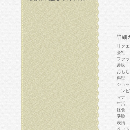
詳細
リクエ
会社
ファッ
趣味
おもち
料理
ショッ
コンピ
マナー
生活
軽食
受験
表情
ペット