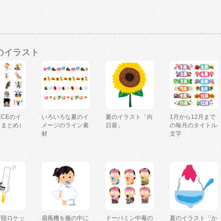
のイラスト
IECEのイ
いろいろな夏のイ
夏のイラスト「向
1月から12月まで
（まとめ）
メージのライン素
日葵」
の毎月のタイトル
材
文字
着陸ロケッ
扇風機を服の中に
ドーパミン中毒の
夏のイラスト「か