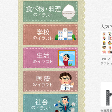
人気
ONE P
ラスト
垂直離