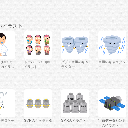
いイラスト
を服の中に
ドーパミン中毒の
ダブル台風のキャ
台風のキャラクタ
人のイラス
イラスト
ラクター
ー
着陸ロケッ
SMRのキャラクタ
SMRのイラスト
宇宙データセンタ
ー
ーのイラスト