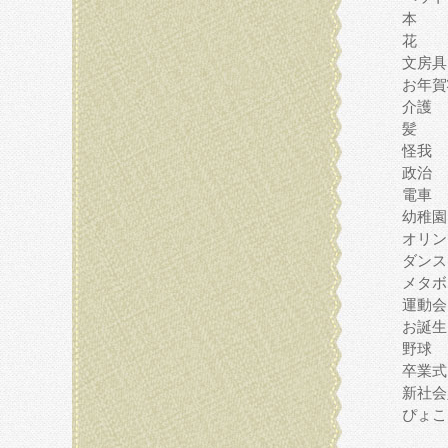
本
花
文房具
お年賀
介護
髪
怪我
政治
電車
幼稚園
オリン
ダンス
メタボ
運動会
お誕生
野球
卒業式
新社会
ぴょこ