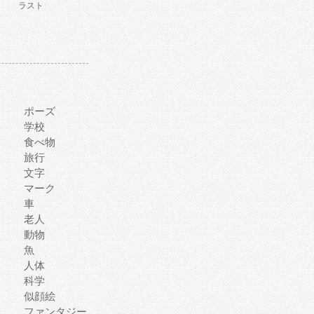
ラスト
ポーズ
学校
食べ物
旅行
文字
マーク
車
老人
動物
魚
人体
科学
似顔絵
ファンタジー