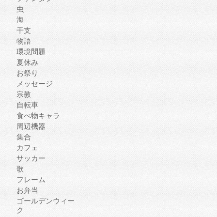
虫
海
干支
物語
環境問題
夏休み
お祭り
メッセージ
宗教
自転車
食べ物キャラ
周辺機器
集合
カフェ
サッカー
歌
フレーム
お弁当
ゴールデンウィー
ク