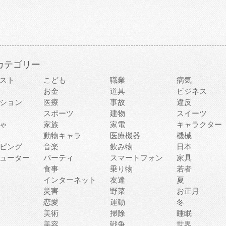
カテゴリー
スト
こども
職業
病気
お金
道具
ビジネス
ション
医療
事故
違反
スポーツ
建物
スイーツ
ゃ
家族
家電
キャラクター
動物キャラ
医療機器
機械
ピング
音楽
飲み物
日本
ューター
パーティ
スマートフォン
家具
食事
乗り物
若者
インターネット
友達
夏
災害
野菜
お正月
恋愛
運動
冬
美術
掃除
睡眠
美容
戦争
世界